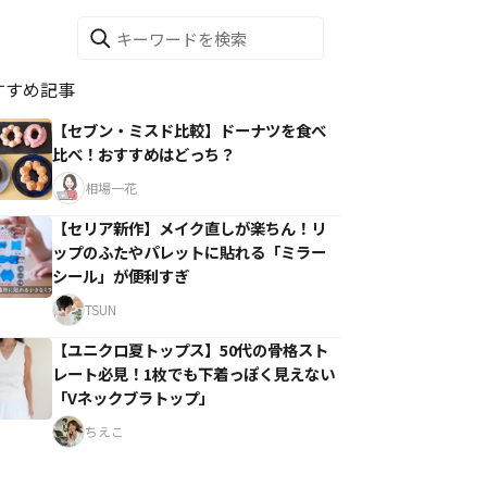
すすめ記事
【セブン・ミスド比較】ドーナツを食べ
比べ！おすすめはどっち？
相場一花
【セリア新作】メイク直しが楽ちん！リ
ップのふたやパレットに貼れる「ミラー
シール」が便利すぎ
TSUN
【ユニクロ夏トップス】50代の骨格スト
レート必見！1枚でも下着っぽく見えない
「Vネックブラトップ」
ちえこ