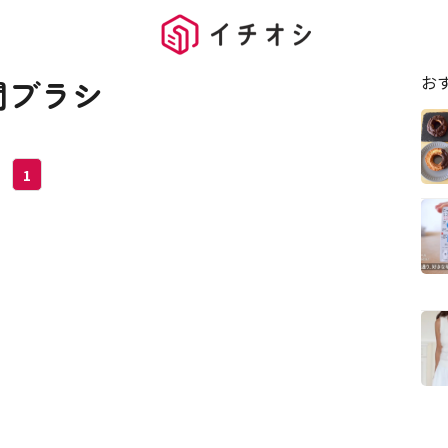
お
間ブラシ
1