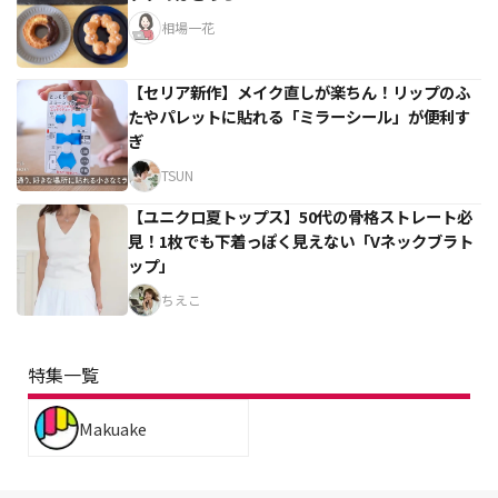
相場一花
【セリア新作】メイク直しが楽ちん！リップのふ
たやパレットに貼れる「ミラーシール」が便利す
ぎ
TSUN
【ユニクロ夏トップス】50代の骨格ストレート必
見！1枚でも下着っぽく見えない「Vネックブラト
ップ」
ちえこ
特集一覧
Makuake