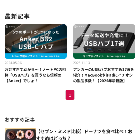
最新記事
2024.05.06
2023.11.13
万能すぎて助かる～！ノートPCの相
アンカーのUSBハブおすすめ17選を
棒「USBハブ」を買うなら信頼の
紹介！MacBookやiPadにイチオシ
【Anker】でしょ！
の製品多数！【2024年最新版】
1
おすすめ記事
【セブン・ミスド比較】ドーナツを食べ比べ！お
すすめはどっち？