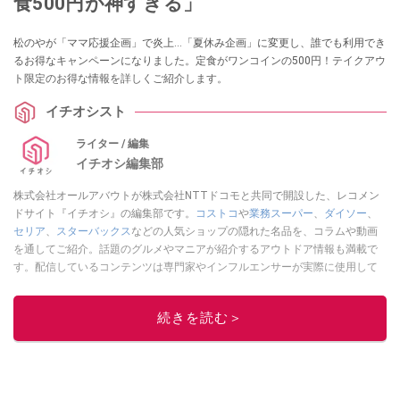
食500円が神すぎる」
松のやが「ママ応援企画」で炎上…「夏休み企画」に変更し、誰でも利用でき
るお得なキャンペーンになりました。定食がワンコインの500円！テイクアウ
ト限定のお得な情報を詳しくご紹介します。
イチオシスト
ライター / 編集
イチオシ編集部
株式会社オールアバウトが株式会社NTTドコモと共同で開設した、レコメン
ドサイト『イチオシ』の編集部です。
コストコ
や
業務スーパー
、
ダイソー
、
セリア
、
スターバックス
などの人気ショップの隠れた名品を、コラムや動画
を通してご紹介。話題のグルメやマニアが紹介するアウトドア情報も満載で
す。配信しているコンテンツは専門家やインフルエンサーが実際に使用して
レビューしています。毎日トレンド情報をお届けしているので、ぜひ
Google
ニュースでフォロー
してください！
続きを読む＞
このイチオシストの他の記事を読む