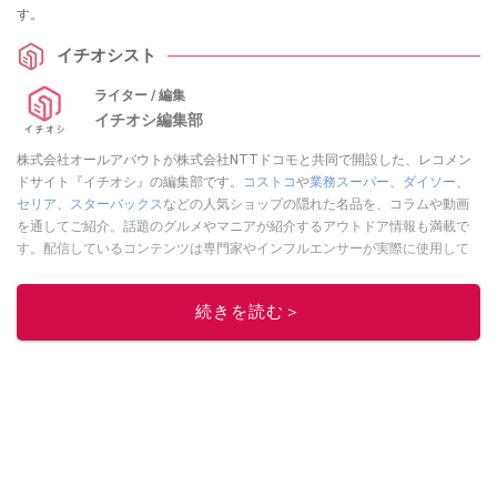
す。
イチオシスト
ライター / 編集
イチオシ編集部
株式会社オールアバウトが株式会社NTTドコモと共同で開設した、レコメン
ドサイト『イチオシ』の編集部です。
コストコ
や
業務スーパー
、
ダイソー
、
セリア
、
スターバックス
などの人気ショップの隠れた名品を、コラムや動画
を通してご紹介。話題のグルメやマニアが紹介するアウトドア情報も満載で
す。配信しているコンテンツは専門家やインフルエンサーが実際に使用して
レビューしています。毎日トレンド情報をお届けしているので、ぜひ
Google
ニュースでフォロー
してください！
続きを読む＞
このイチオシストの他の記事を読む