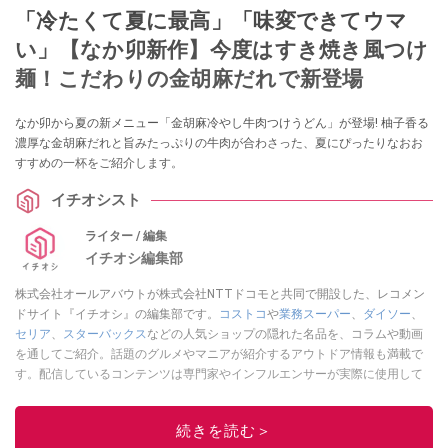
「冷たくて夏に最高」「味変できてウマ
い」【なか卯新作】今度はすき焼き風つけ
麺！こだわりの金胡麻だれで新登場
なか卯から夏の新メニュー「金胡麻冷やし牛肉つけうどん」が登場! 柚子香る
濃厚な金胡麻だれと旨みたっぷりの牛肉が合わさった、夏にぴったりなおお
すすめの一杯をご紹介します。
イチオシスト
ライター / 編集
イチオシ編集部
株式会社オールアバウトが株式会社NTTドコモと共同で開設した、レコメン
ドサイト『イチオシ』の編集部です。
コストコ
や
業務スーパー
、
ダイソー
、
セリア
、
スターバックス
などの人気ショップの隠れた名品を、コラムや動画
を通してご紹介。話題のグルメやマニアが紹介するアウトドア情報も満載で
す。配信しているコンテンツは専門家やインフルエンサーが実際に使用して
レビューしています。毎日トレンド情報をお届けしているので、ぜひ
Google
ニュースでフォロー
してください！
続きを読む＞
このイチオシストの他の記事を読む