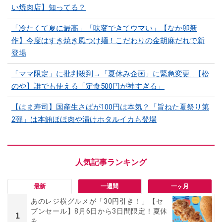
い焼肉店】知ってる？
「冷たくて夏に最高」「味変できてウマい」【なか卯新
作】今度はすき焼き風つけ麺！こだわりの金胡麻だれで新
登場
「ママ限定」に批判殺到→「夏休み企画」に緊急変更…【松
のや】誰でも使える「定食500円が神すぎる」
【はま寿司】国産生さばが100円は本気？「旨ねた夏祭り第
2弾」は本鮪ほほ肉や漬けホタルイカも登場
最新
一週間
一ヶ月
あのレジ横グルメが「30円引き！」【セ
ブンセール】8月6日から3日間限定！夏休
1
み...