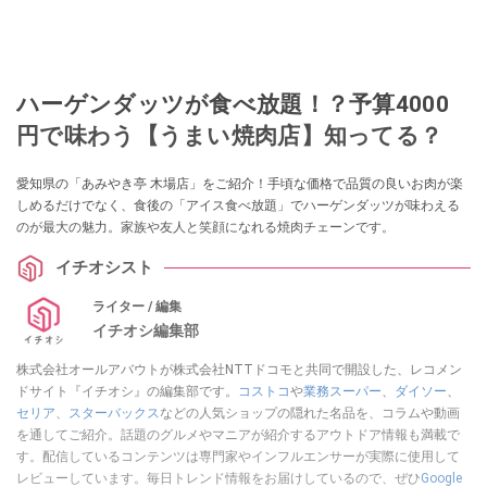
ハーゲンダッツが食べ放題！？予算4000
円で味わう【うまい焼肉店】知ってる？
愛知県の「あみやき亭 木場店」をご紹介！手頃な価格で品質の良いお肉が楽
しめるだけでなく、食後の「アイス食べ放題」でハーゲンダッツが味わえる
のが最大の魅力。家族や友人と笑顔になれる焼肉チェーンです。
イチオシスト
ライター / 編集
イチオシ編集部
株式会社オールアバウトが株式会社NTTドコモと共同で開設した、レコメン
ドサイト『イチオシ』の編集部です。
コストコ
や
業務スーパー
、
ダイソー
、
セリア
、
スターバックス
などの人気ショップの隠れた名品を、コラムや動画
を通してご紹介。話題のグルメやマニアが紹介するアウトドア情報も満載で
す。配信しているコンテンツは専門家やインフルエンサーが実際に使用して
レビューしています。毎日トレンド情報をお届けしているので、ぜひ
Google