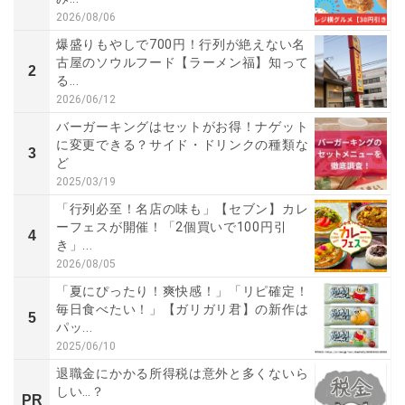
2026/08/06
爆盛りもやしで700円！行列が絶えない名
古屋のソウルフード【ラーメン福】知って
2
る...
2026/06/12
バーガーキングはセットがお得！ナゲット
に変更できる？サイド・ドリンクの種類な
3
ど
2025/03/19
「行列必至！名店の味も」【セブン】カレ
ーフェスが開催！「2個買いで100円引
4
き」...
2026/08/05
「夏にぴったり！爽快感！」「リピ確定！
毎日食べたい！」【ガリガリ君】の新作は
5
パッ...
2025/06/10
退職金にかかる所得税は意外と多くないら
しい…？
PR