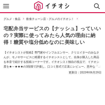
グルメ・食品
飲食チェーン店・グルメのイチオシ！
宅配弁当サービスの【ナッシュ】っていい
の？実際に使ってみたら人気の理由に納
得！糖質や塩分低めなのに美味しい
【イチオシストが投稿】専門家やインフルエンサー、クリエイターのみなさ
んが、モノやサービスに精通するイチオシストとして、自身が購入した商品
を本音で紹介する投稿コーナーです。イチオシスト独自の視点で、イチオシ
度を★～★★★の3段階で評価し、口コミ形式で正直にレビュー。意外な「買
ってよかった！」に出会えるかも？ 買い物の参考にしてくださいね！
更新日：
2023年06月29日