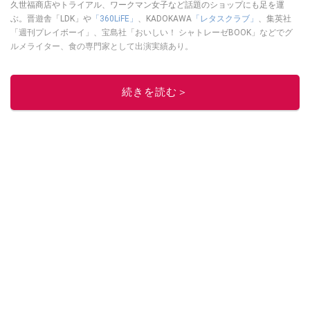
久世福商店やトライアル、ワークマン女子など話題のショップにも足を運
ぶ。晋遊舎「LDK」や
「360LiFE」
、KADOKAWA
「レタスクラブ」
、集英社
「週刊プレイボーイ」、宝島社「おいしい！ シャトレーゼBOOK」などでグ
ルメライター、食の専門家として出演実績あり。
このイチオシストの他の記事を読む
続きを読む＞