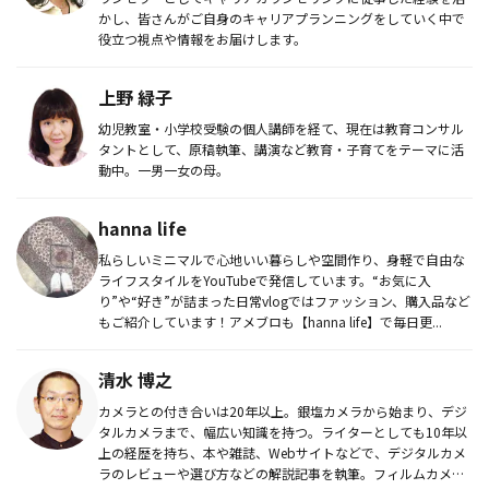
かし、皆さんがご自身のキャリアプランニングをしていく中で
役立つ視点や情報をお届けします。
上野 緑子
幼児教室・小学校受験の個人講師を経て、現在は教育コンサル
タントとして、原稿執筆、講演など教育・子育てをテーマに活
動中。一男一女の母。
hanna life
私らしいミニマルで心地いい暮らしや空間作り、身軽で自由な
ライフスタイルをYouTubeで発信しています。“お気に入
り”や“好き”が詰まった日常vlogではファッション、購入品など
もご紹介しています！アメブロも【hanna life】で毎日更...
清水 博之
カメラとの付き合いは20年以上。銀塩カメラから始まり、デジ
タルカメラまで、幅広い知識を持つ。ライターとしても10年以
上の経歴を持ち、本や雑誌、Webサイトなどで、デジタルカメ
ラのレビューや選び方などの解説記事を執筆。フィルムカメラ