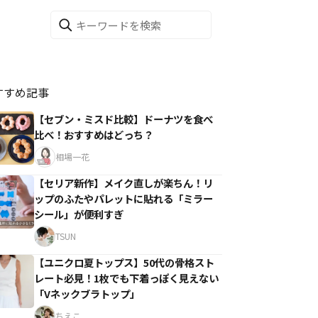
すすめ記事
【セブン・ミスド比較】ドーナツを食べ
比べ！おすすめはどっち？
相場一花
【セリア新作】メイク直しが楽ちん！リ
ップのふたやパレットに貼れる「ミラー
シール」が便利すぎ
TSUN
【ユニクロ夏トップス】50代の骨格スト
レート必見！1枚でも下着っぽく見えない
「Vネックブラトップ」
ちえこ