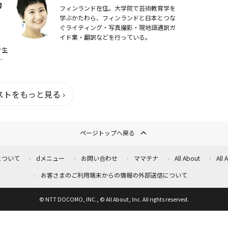
力
フィンランド在住。大学院で芸術教育学を
学ぶかたわら、フィンランドと日本とつな
ぐライティング・写真撮影・現地語通訳ガ
イド業・翻訳などを行っている。
で生
会
ずの
トをもっと見る ›
ページトップへ戻る
について
dメニュー
お問い合わせ
ママテナ
All About
All
お客さまのご利用端末からの情報の外部送信について
© NTT DOCOMO, INC., © All About, Inc. All rights reserved.