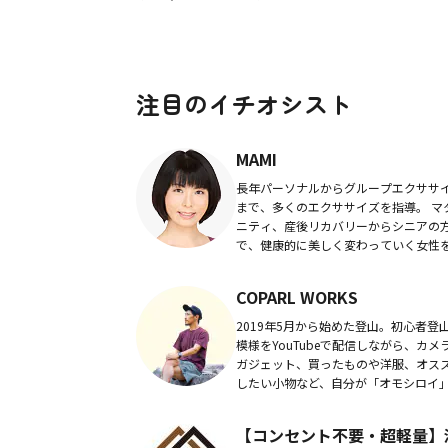
注目のイチオシスト
MAMI
長年パーソナルからグループエクササ
まで、多くのエクササイズを指導。 マ
ニティ、産後リカバリーからシニアの
で、健康的に美しく変わっていく女性
多くみてきたガイドが、様々な形で、
ササイズやマタニティ、産後エクササ
COPARL WORKS
等の情報を発...
2019年5月から始めた登山。初心者登
模様をYouTubeで配信しながら、カメ
ガジェット、買ったものや洋服、オス
したい小物など、自分が「オモシロイ
感じた物を紹介していきます。Twitter
チラ！
【コンセント不要・超軽量】