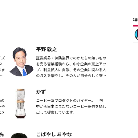
特
平野 敦之
イズ
証券業界・保険業界でのかたちの無いもの
タ
を売る営業経験から、中小企業の売上アッ
方ま
プ、利益拡大に貢献、その企業に関わる人
を数
の収入を増やし、その人が自分らしく安心
エク
して豊かに暮らしていくためのライフプラ
イズ
ン作りを支援する。
かず
山の
コーヒー系プロダクトのバイヤー。 世界
ラや
中から日本にまだないコーヒー器具を探し
スメ
出して提案しています。
」と
はコ
洗
こばやし あやな