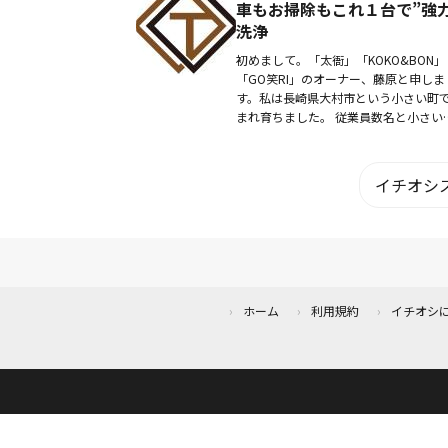
車もお掃除もこれ１台で”強
洗浄
初めまして。「太衙」「KOKO&BON」
「GO笑RI」のオーナー、藤原と申しま
す。私は長崎県大村市という小さい町
まれ育ちました。 従業員数名と小さい
社ながらも、コロナ禍に負けず、諦め
精神で日々で頑張っています。
イチオシス
ホーム
利用規約
イチオシ