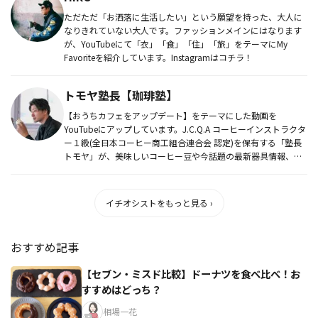
ただただ「お洒落に生活したい」という願望を持った、大人に
なりきれていない大人です。ファッションメインにはなります
が、YouTubeにて「衣」「食」「住」「旅」をテーマにMy
Favoriteを紹介しています。Instagramはコチラ！
トモヤ塾長【珈琲塾】
【おうちカフェをアップデート】をテーマにした動画を
YouTubeにアップしています。J.C.Q.A コーヒーインストラクタ
ー１級(全日本コーヒー商工組合連合会 認定)を保有する「塾長
トモヤ」が、美味しいコーヒー豆や今話題の最新器具情報、
そ...
イチオシストをもっと見る ›
おすすめ記事
【セブン・ミスド比較】ドーナツを食べ比べ！お
すすめはどっち？
相場一花