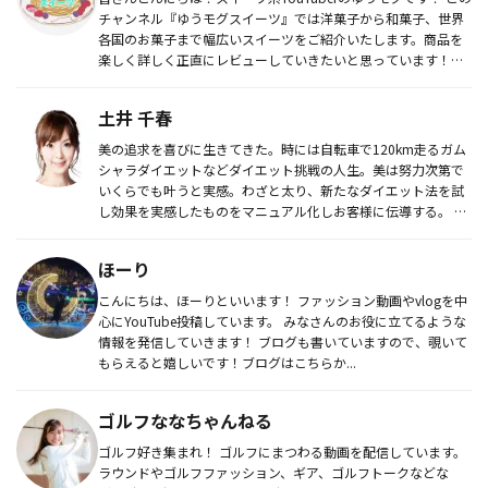
チャンネル『ゆうモグスイーツ』では洋菓子から和菓子、世界
各国のお菓子まで幅広いスイーツをご紹介いたします。商品を
楽しく詳しく正直にレビューしていきたいと思っています！！
スイー...
土井 千春
美の追求を喜びに生きてきた。時には自転車で120km走るガム
シャラダイエットなどダイエット挑戦の人生。美は努力次第で
いくらでも叶うと実感。わざと太り、新たなダイエット法を試
し効果を実感したものをマニュアル化しお客様に伝導する。 現
在は起業し...
ほーり
こんにちは、ほーりといいます！ ファッション動画やvlogを中
心にYouTube投稿しています。 みなさんのお役に立てるような
情報を発信していきます！ ブログも書いていますので、覗いて
もらえると嬉しいです！ブログはこちらか...
ゴルフななちゃんねる
ゴルフ好き集まれ！ ゴルフにまつわる動画を配信しています。
ラウンドやゴルフファッション、ギア、ゴルフトークなどな