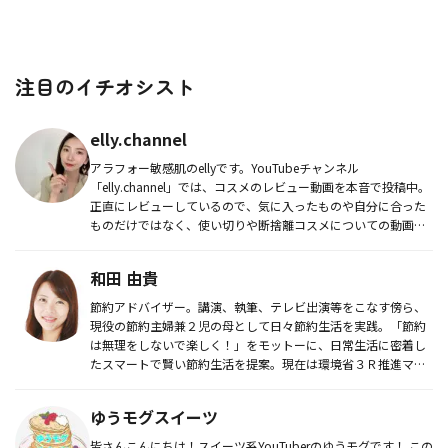
注目のイチオシスト
elly.channel
アラフォー敏感肌のellyです。YouTubeチャンネル
「elly.channel」では、コスメのレビュー動画を本音で投稿中。
正直にレビューしているので、気に入ったものや自分に合った
ものだけではなく、使い切りや断捨離コスメについての動画も
ア...
和田 由貴
節約アドバイザー。講演、執筆、テレビ出演等をこなす傍ら、
現役の節約主婦兼２児の母として日々節約生活を実践。「節約
は無理をしないで楽しく！」をモットーに、日常生活に密着し
たスマートで賢い節約生活を提案。現在は環境省３Ｒ推進マイ
スター等、環境関...
ゆうモグスイーツ
皆さんこんにちは！スイーツ系YouTuberのゆうモグです！ この