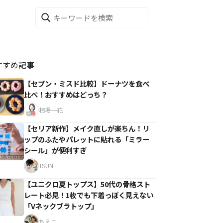
すすめ記事
【セブン・ミスド比較】ドーナツを食べ
比べ！おすすめはどっち？
相場一花
【セリア新作】メイク直しが楽ちん！リ
ップのふたやパレットに貼れる「ミラー
シール」が便利すぎ
TSUN
【ユニクロ夏トップス】50代の骨格スト
レート必見！1枚でも下着っぽく見えない
「Vネックブラトップ」
ちえこ