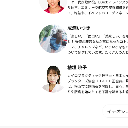
ーケー代表取締役。EOKエアラインス
ル運営。エミレーツ航空客室乗務員を
て、雑誌や、イベントのコーディネー
ン・通訳など幅広くこなす。ドバイ政
光・商務局の公認ガイド、ドバイプレ
成瀬いつき
ラブ会員。ド...
「楽しい」「面白い」「美味しい」を
と！ 好奇心旺盛な私が気になったコト
モノ、チャレンジなど、いろいろなも
ついて配信しています。たくさんの人
感しあえたら嬉しいです。
檜垣 暁子
カイロプラクティック理学士・日本カ
プラクターズ協会（ＪＡＣ）正会員。
は、横浜市に施術所を開院し、日々、
りや腰痛を始めとする不調を訴えるお
の施術に当たっています。読者の皆さ
肩こり・腰痛の緩和や予防に役立つよ
詳しい情報を...
イチオシス