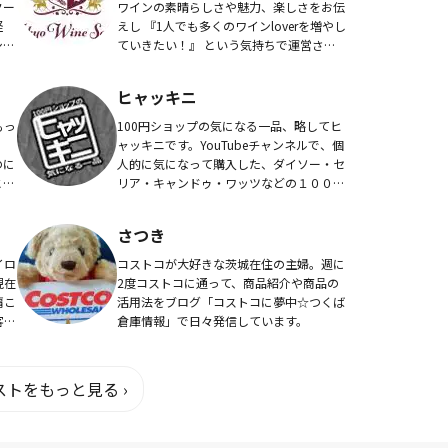
クー
ワインの素晴らしさや魅力、楽しさをお伝
経
えし 『1人でも多くのワインloverを増やし
ショ
ていきたい！』 という気持ちで運営させ
府観
て頂いてます！
スク
ヒャッキニ
もっ
100円ショップの気になる一品、略してヒ
、
ャッキニです。YouTubeチャンネルで、個
のに
人的に気になって購入した、ダイソー・セ
と共
リア・キャンドゥ・ワッツなどの１００円
ショップの商品紹介動画を配信していま
す。男性目線（個人主観）で気になったも
さつき
のを個...
イロ
コストコが大好きな茨城在住の主婦。週に
現在
2度コストコに通って、商品紹介や商品の
肩こ
活用法をブログ「コストコに夢中☆つくば
客様
倉庫情報」で日々発信しています。
んの
う、
トをもっと見る ›