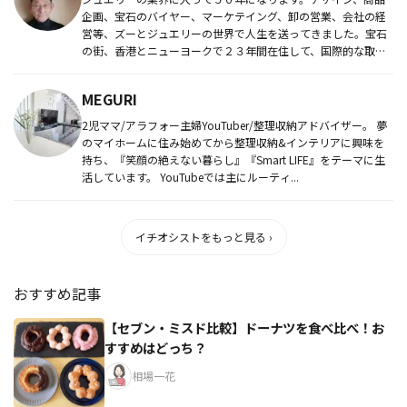
企画、宝石のバイヤー、マーケテイング、卸の営業、会社の経
営等、ズーとジュエリーの世界で人生を送ってきました。宝石
の街、香港とニューヨークで２３年間在住して、国際的な取引
もしてきました。...
MEGURI
2児ママ/アラフォー主婦YouTuber/整理収納アドバイザー。 夢
のマイホームに住み始めてから整理収納&インテリアに興味を
持ち、『笑顔の絶えない暮らし』『Smart LIFE』をテーマに生
活しています。 YouTubeでは主にルーティ...
イチオシストをもっと見る ›
おすすめ記事
【セブン・ミスド比較】ドーナツを食べ比べ！お
すすめはどっち？
相場一花