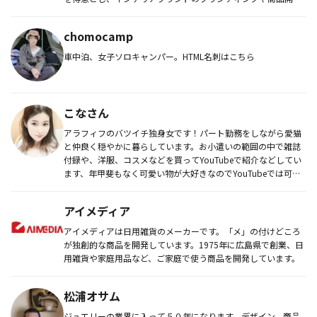
発、住宅関係の企業...
chomocamp
車中泊、女子ソロキャンパー。HTML名刺はこちら
こなさん
アラフィフのバツイチ独身女です！パート勤務をしながら愛猫
と仲良く穏やかに暮らしています。お小遣いの範囲の中で雑誌
付録や、洋服、コスメなどを買ってYouTubeで紹介などしてい
ます、年甲斐もなく可愛い物が大好きなのでYouTubeでは可愛
い物...
アイメディア
アイメディアは日用雑貨のメーカーです。「メ」の付けどころ
が独創的な商品を開発しています。1975年に広島県で創業、日
用雑貨や家庭用品など、ご家庭で使う商品を開発しています。
松浦オサム
ジュエリーの業界に入って５０年になります。デザイン、商品