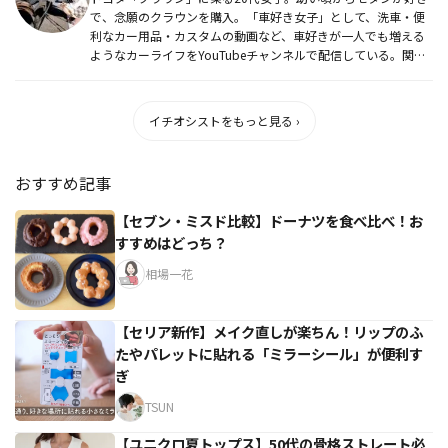
で、念願のクラウンを購入。「車好き女子」として、洗車・便
利なカー用品・カスタムの動画など、車好きが一人でも増える
ようなカーライフをYouTubeチャンネルで配信している。関東
を中心に...
イチオシストをもっと見る ›
おすすめ記事
【セブン・ミスド比較】ドーナツを食べ比べ！お
すすめはどっち？
相場一花
【セリア新作】メイク直しが楽ちん！リップのふ
たやパレットに貼れる「ミラーシール」が便利す
ぎ
TSUN
【ユニクロ夏トップス】50代の骨格ストレート必