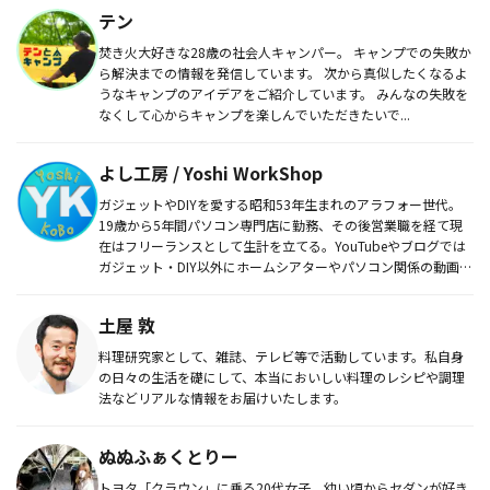
テン
焚き火大好きな28歳の社会人キャンパー。 キャンプでの失敗か
ら解決までの情報を発信しています。 次から真似したくなるよ
うなキャンプのアイデアをご紹介しています。 みんなの失敗を
なくして心からキャンプを楽しんでいただきたいで...
よし工房 / Yoshi WorkShop
ガジェットやDIYを愛する昭和53年生まれのアラフォー世代。
19歳から5年間パソコン専門店に勤務、その後営業職を経て現
在はフリーランスとして生計を立てる。YouTubeやブログでは
ガジェット・DIY以外にホームシアターやパソコン関係の動画
も...
土屋 敦
料理研究家として、雑誌、テレビ等で活動しています。私自身
の日々の生活を礎にして、本当においしい料理のレシピや調理
法などリアルな情報をお届けいたします。
ぬぬふぁくとりー
トヨタ「クラウン」に乗る20代女子。幼い頃からセダンが好き