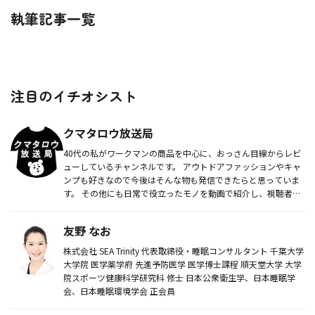
執筆記事一覧
注目のイチオシスト
クマタロウ放送局
40代の私がワークマンの商品を中心に、おっさん目線からレビ
ューしているチャンネルです。 アウトドアファッションやキャ
ンプも好きなので今後はそんな物も発信できたらと思っていま
す。 その他にも日常で役立ったモノを動画で紹介し、視聴者様
のお役...
友野 なお
株式会社 SEA Trinity 代表取締役・睡眠コンサルタント 千葉大学
大学院 医学薬学府 先進予防医学 医学博士課程 順天堂大学 大学
院スポーツ健康科学研究科 修士 日本公衆衛生学、日本睡眠学
会、日本睡眠環境学会 正会員