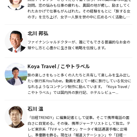
訪問。恋の悩みも仕事の疲れも、異国の地が癒し、励ましてく
れたおかげで仕事もがんばれた。その経験をもとに「旅する女
の子」を立ち上げ、女子一人旅を世の中に広めるべく活動して
いる。世界中...
北川 邦弘
ファイナンシャルドクターが、誰にでもできる普遍的なお金の
殖やし方と心豊かに生き抜く戦略を伝授します。
Koya Travel / こやトラベル
旅の楽しさをもっと多くの人たちと共有して楽しみを生み出し
たい旅行系YouTuber。動画を通じて一緒に旅行している気分に
なれるようなコンテンツ制作に励んでいます。「Koya Travel /
こやトラベル」では国内外の旅行記、ホテルレビュー...
石川 温
「日経TRENDY」に編集記者として従事。そこで携帯電話の面
白さに目覚める。その後、携帯ジャーナリストとして独立。テ
レビ東京系「TVチャンピオン」ケータイ電話通選手権に出場
し、準優勝を飾る。現在は「報道ステーション」や「日経