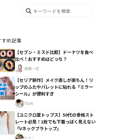
すすめ記事
【セブン・ミスド比較】ドーナツを食べ
比べ！おすすめはどっち？
相場一花
【セリア新作】メイク直しが楽ちん！リ
ップのふたやパレットに貼れる「ミラー
シール」が便利すぎ
TSUN
【ユニクロ夏トップス】50代の骨格スト
レート必見！1枚でも下着っぽく見えない
「Vネックブラトップ」
ちえこ