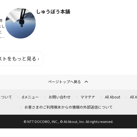
稲
の世界にやってきました！ ロボットアニ
も教
メ（リアル系・スーパー系）と歌うこ...
しゅうぼう本舗
を
たし
ーし
トをもっと見る ›
ページトップへ戻る
について
dメニュー
お問い合わせ
ママテナ
All About
All
お客さまのご利用端末からの情報の外部送信について
© NTT DOCOMO, INC., © All About, Inc. All rights reserved.