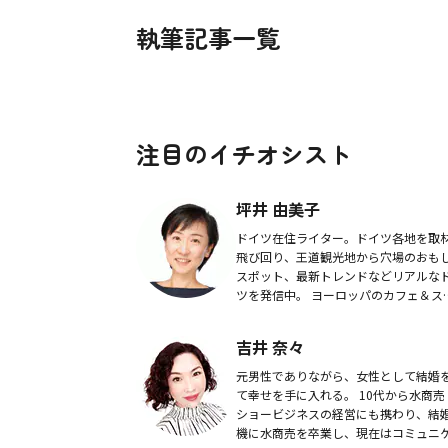
執筆記事一覧
注目のイチオシスト
坪井 由美子
ドイツ在住ライター。ドイツ各地を取
飛び回り、王道観光地から穴場のおも
スポット、最新トレンドなどリアルな
ツを発信中。 ヨーロッパのカフェ＆ス
ーツ、食文化にも精通しており、日本
ディアへの寄稿多数。All About ドイツ .
吉井 奈々
元男性でありながら、女性として結婚
て幸せを手に入れる。 10代から水商売
ショービジネスの経営にも携わり、結
機に水商売を卒業し、現在はコミュニ