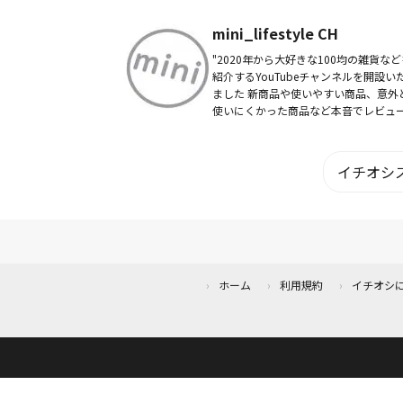
ション講師として活躍。 筑波大学や早
田大学を始めとする数々の有名大学で
mini_lifestyle CH
鞭をと...
"2020年から大好きな100均の雑貨など
紹介するYouTubeチャンネルを開設い
ました 新商品や使いやすい商品、意外と
使いにくかった商品など本音でレビュ
ています 基本、シンプルやモノトーンの
雑貨を多くご紹介しています...
イチオシス
ホーム
利用規約
イチオシ