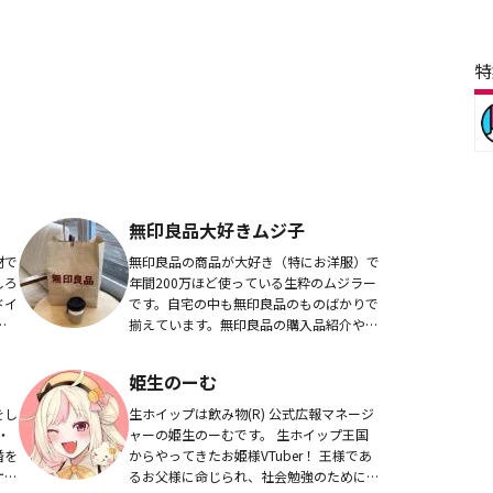
特
無印良品大好きムジ子
材で
無印良品の商品が大好き（特にお洋服）で
しろ
年間200万ほど使っている生粋のムジラー
ドイ
です。自宅の中も無印良品のものばかりで
イ
揃えています。無印良品の購入品紹介やオ
のメ
ススメ品を紹介しています。Instagramは
..
こちらから！
姫生のーむ
をし
生ホイップは飲み物(R) 公式広報マネージ
・
ャーの姫生のーむです。 生ホイップ王国
婚を
からやってきたお姫様VTuber！ 王様であ
ケー
るお父様に命じられ、社会勉強のためにこ