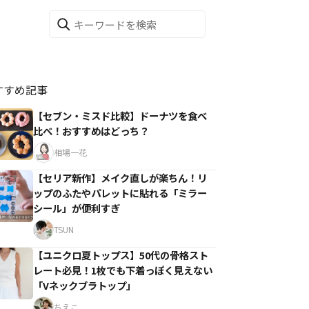
すすめ記事
【セブン・ミスド比較】ドーナツを食べ
比べ！おすすめはどっち？
相場一花
【セリア新作】メイク直しが楽ちん！リ
ップのふたやパレットに貼れる「ミラー
シール」が便利すぎ
TSUN
【ユニクロ夏トップス】50代の骨格スト
レート必見！1枚でも下着っぽく見えない
「Vネックブラトップ」
ちえこ