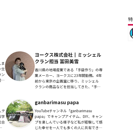
特
ヨークス株式会社┃ミッシェル
クラン担当 冨田美雪
人ま
ン立
香川県の地場産業である「手袋作り」の専
ラン
業メーカー、ヨークスに23年間勤務。4年
辺知
前から東京の企画室に移り、ミッシェル
くお
クランの商品などを担当してきた、“手袋
のスペシャリスト”。手袋の商品企画で培
ってきたプロフェッショナルな知見を
ganbarimasu papa
「UV手袋」に...
人テ
YouTubeチャンネル「ganbarimasu
科学
papa」でキャンプアイテム、DIY、キャン
総合
プを楽しんでいる様子など私が経験して感
藤)
じた幸せを一人でも多くの人に共有できた