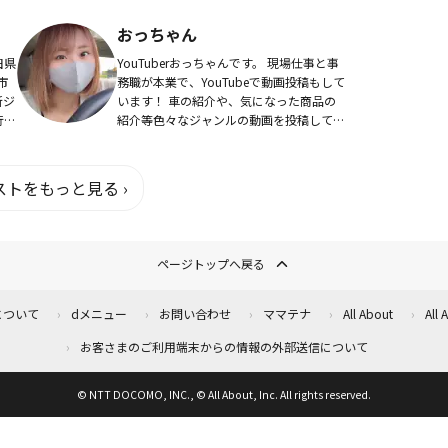
悩み
らと思い動画を配信しております。経験か
ら得たノウハウを少しでも参考にし...
おっちゃん
田県
YouTuberおっちゃんです。 現場仕事と事
市
務職が本業で、YouTubeで動画投稿もして
新ジ
います！ 車の紹介や、気になった商品の
行う
紹介等色々なジャンルの動画を投稿してい
営。
ます。Twitter
.
トをもっと見る ›
ページトップへ戻る
について
dメニュー
お問い合わせ
ママテナ
All About
All
お客さまのご利用端末からの情報の外部送信について
© NTT DOCOMO, INC., © All About, Inc. All rights reserved.