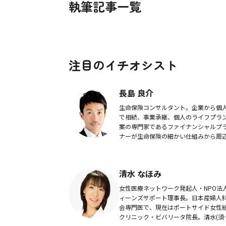
執筆記事一覧
注目のイチオシスト
長島 良介
生命保険コンサルタント。企業から個
で相続、事業承継、個人のライフプラ
案の専門家であるファイナンシャルプ
ナーが生命保険の細かい仕組みから周
識を踏まえた活用方法までわかりやす
伝えします。
清水 なほみ
女性医療ネットワーク発起人・NPO法
ィーンズサポート理事長。日本産婦人
会専門医で、現在はポートサイド女性
クリニック・ビバリータ院長。清水(須