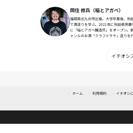
なほみ。病院に行きづらい患者さんの
をサポート。
​​岡住 修兵（稲とアガベ）
福岡県北九州市出身。大学卒業後、秋
で酒造りを学ぶ。2021年に秋田県男鹿
に「稲とアガベ醸造所」をオープン。
ャンルのお酒「クラフトサケ」造りを
とともに、レストラン「土と風」を経
2023年春、食品加工所「SANABURI FA..
イチオシス
ホーム
利用規約
イチオシ