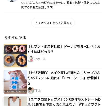
QOLなどの多くの研究実績を元に、腎臓・膀胱・尿路の病気に
関する情報を解説します。
イチオシストをもっと見る ›
おすすめ記事
【セブン・ミスド比較】ドーナツを食べ比べ！お
すすめはどっち？
相場一花
【セリア新作】メイク直しが楽ちん！リップのふ
たやパレットに貼れる「ミラーシール」が便利す
ぎ
TSUN
【ユニクロ夏トップス】50代の骨格ストレート必
見！1枚でも下着っぽく見えない「Vネックブラト