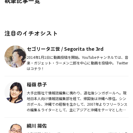
執筆記事一覧
注目のイチオシスト
セゴリータ三世 / Segorita the 3rd
2014年1月1日に動画投稿を開始。YouTubeチャンネルでは、音
楽・ガジェット・ラーメン二郎を中心に動画を投稿中。 Twitter
はコチラ！
稲嶺 恭子
大手出版社で情報誌編集に携わり、退社後シンガポールへ。現
地日本人向け情報誌編集部を経て、帰国後は沖縄へ移住。シン
ガポール、沖縄での経験を生かして、2007年よりフリーランス
の編集＆ライターとして、主にアジアと沖縄をテーマとしたガ
イドブック・...
綱川 揚佐