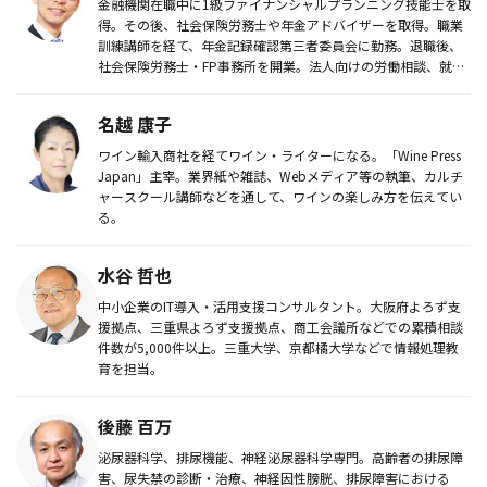
金融機関在職中に1級ファイナンシャルプランニング技能士を取
得。その後、社会保険労務士や年金アドバイザーを取得。職業
訓練講師を経て、年金記録確認第三者委員会に勤務。退職後、
社会保険労務士・FP事務所を開業。法人向けの労働相談、就業
規則作成に携...
名越 康子
ワイン輸入商社を経てワイン・ライターになる。「Wine Press
Japan」主宰。業界紙や雑誌、Webメディア等の執筆、カルチ
ャースクール講師などを通して、ワインの楽しみ方を伝えてい
る。
水谷 哲也
中小企業のIT導入・活用支援コンサルタント。大阪府よろず支
援拠点、三重県よろず支援拠点、商工会議所などでの累積相談
件数が5,000件以上。三重大学、京都橘大学などで情報処理教
育を担当。
後藤 百万
泌尿器科学、排尿機能、神経泌尿器科学専門。高齢者の排尿障
害、尿失禁の診断・治療、神経因性膀胱、排尿障害における