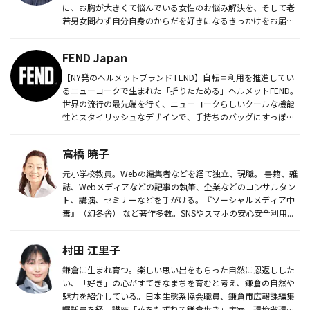
に、お胸が大きくて悩んでいる女性のお悩み解決を、そして老
若男女問わず自分自身のからだを好きになるきっかけをお届け
することを...
FEND Japan
【NY発のヘルメットブランド FEND】自転車利用を推進してい
るニューヨークで生まれた「折りたためる」ヘルメットFEND。
世界の流行の最先端を行く、ニューヨークらしいクールな機能
性とスタイリッシュなデザインで、手持ちのバッグにすっぽり
と収納...
高橋 暁子
元小学校教員。Webの編集者などを経て独立、現職。 書籍、雑
誌、Webメディアなどの記事の執筆、企業などのコンサルタン
ト、講演、セミナーなどを手がける。『ソーシャルメディア中
毒』（幻冬舎） など著作多数。SNSやスマホの安心安全利用...
村田 江里子
鎌倉に生まれ育つ。楽しい思い出をもらった自然に恩返しした
い、「好き」の心がすてきなまちを育むと考え、鎌倉の自然や
魅力を紹介している。日本生態系協会職員、鎌倉市広報課編集
嘱託員を経、講座「花をたずねて鎌倉歩き」主宰。環境省環境