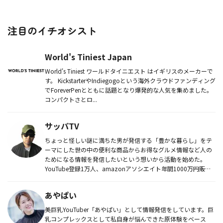
注目のイチオシスト
World's Tiniest Japan
World's Tiniest ワールドタイニエスト はイギリスのメーカーで
す。 KickstarterやIndiegogoという海外クラウドファンディング
でForeverPenとともに話題となり爆発的な人気を集めました。
コンパクトさとロ...
サッパTV
ちょっと怪しい謎に満ちた男が発信する「豊かな暮らし」をテ
ーマにした世の中の便利な商品からお得なグルメ情報など人の
ためになる情報を発信したいという想いから活動を始めた。
YouTube登録1万人、amazonアソシエイト年間1000万円販
売、ブ...
あやぱい
美巨乳YouTuber「あやぱい」として情報発信をしています。巨
乳コンプレックスとして私自身が悩んできた原体験をベース