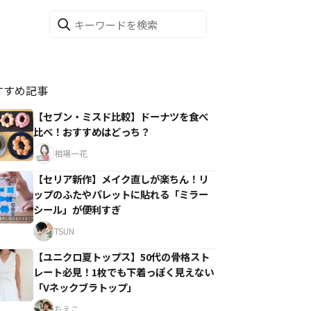
すすめ記事
【セブン・ミスド比較】ドーナツを食べ
比べ！おすすめはどっち？
相場一花
【セリア新作】メイク直しが楽ちん！リ
ップのふたやパレットに貼れる「ミラー
シール」が便利すぎ
TSUN
【ユニクロ夏トップス】50代の骨格スト
レート必見！1枚でも下着っぽく見えない
「Vネックブラトップ」
ちえこ