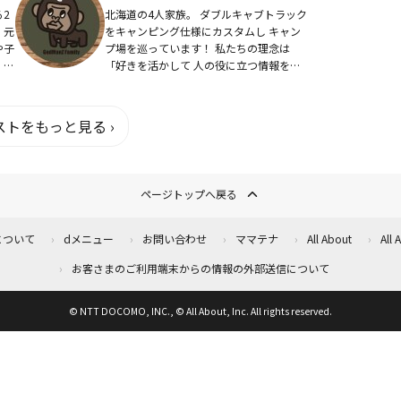
2
北海道の4人家族。 ダブルキャブトラック
。元
をキャンピング仕様にカスタムし キャン
や子
プ場を巡っています！ 私たちの理念は
。美
「好きを活かして 人の役に立つ情報を発
のが
信すること」 キャンプ場の紹介をメ...
トをもっと見る ›
ページトップへ戻る
について
dメニュー
お問い合わせ
ママテナ
All About
All
お客さまのご利用端末からの情報の外部送信について
© NTT DOCOMO, INC., © All About, Inc. All rights reserved.