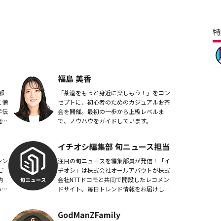
特
福島 美香
部
「茶道をもっと身近に楽しもう！」をコン
に僧
セプトに、初心者のためのカジュアルお茶
手伝
会を開催。最初の一歩から上級レベルま
組織
で、ノウハウをガイドしています。
が気
都内
イチオシ編集部 旬ニュース担当
シン
注目の旬ニュースを編集部員が発信！「イ
チオシ」は株式会社オールアバウトが株式
会社NTTドコモと共同で開設したレコメン
って
ドサイト。毎日トレンド情報をお届けして
り、
います。
..
GodManZFamily