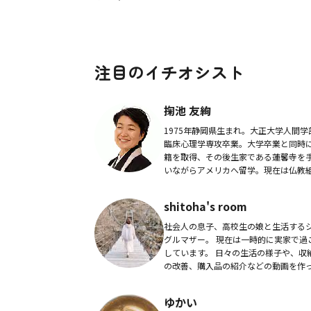
注目のイチオシスト
掬池 友絢
1975年静岡県生まれ。大正大学人間学
臨床心理学専攻卒業。大学卒業と同時
籍を取得、その後生家である蓮馨寺を
いながらアメリカへ留学。現在は仏教
で国際関連の業務を担当する。一般人
軽に仏教に触れる機会をつくろうと、
shitoha's room
で2ヶ月に...
社会人の息子、高校生の娘と生活する
グルマザー。 現在は一時的に実家で過ご
しています。 日々の生活の様子や、収納
の改善、購入品の紹介などの動画を作
います。参考になったり、ホッとした
癒される動画作成を目指しています！In.
ゆかい