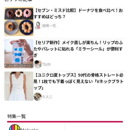
【セブン・ミスド比較】ドーナツを食べ比べ！お
すすめはどっち？
相場一花
【セリア新作】メイク直しが楽ちん！リップのふ
たやパレットに貼れる「ミラーシール」が便利す
ぎ
TSUN
【ユニクロ夏トップス】50代の骨格ストレート必
見！1枚でも下着っぽく見えない「Vネックブラト
ップ」
ちえこ
特集一覧
Makuake