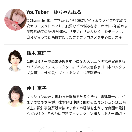
YouTuber┃ゆちゃんねる
C Channel所属。中学時代から100均アイテムでメイクを始めて
安カワコスメにハマり、肌質などの悩みをきっかけに2年前から
美容系動画の配信を開始。「安く」「かわいく」をテーマに、
自分が使って効果抜群だったプチプラコスメを中心に、スキン
ケ...
鈴木 真理子
公開セミナーや企業研修を中心に３万人以上への指導実績をも
つビジネスインストラクター。ビジネス書作家（日本ペンクラ
ブ会員）。株式会社ヴィタミンＭ 代表取締役。
井上 恵子
マンション設計に携わった経験を数多く持つ一級建築士が、住
まいの性能を解説。性能評価申請に関わったマンションは20棟
以上。設計事務所設立後は子育ての経験を生かし保育園の設計
なども行う。その他に戸建て・マンション購入セミナー講師、
新聞へのコラム...