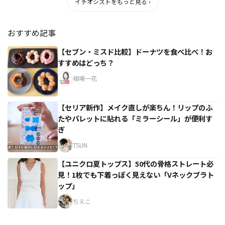
イチオシストをもっと見る ›
おすすめ記事
【セブン・ミスド比較】ドーナツを食べ比べ！お
すすめはどっち？
相場一花
【セリア新作】メイク直しが楽ちん！リップのふ
たやパレットに貼れる「ミラーシール」が便利す
ぎ
TSUN
【ユニクロ夏トップス】50代の骨格ストレート必
見！1枚でも下着っぽく見えない「Vネックブラト
ップ」
ちえこ