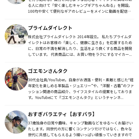
る人に向けて「安く楽しむキャンプギアちゃんねる」を開設。
100均や安くて便利なギアのレビューをメインに動画を配信し
ています。
プライムダイレクト
株式会社プライムダイレクト 2014年設立。 私たちプライムダ
イレクトはお客様の「楽しく、健康に生きる」を応援するため
に、日常の不満を解消したり、生活をより良くする商品を開発
しています。 代表商品には、お買い物をラクにするマイカー...
ゴエモンさんタク
30代会社員/YouTuber。自身がお洒落・便利・素敵と感じた“経
年変化を楽しめる革製品・ジュエリー”や、“洋服・古着”のファ
ッション関連の商品紹介、ライフスタイルの提案をしておりま
す。YouTubeにて『ゴエモンさんタク』というチャンネ...
おすぎバラエティ【おすバラ】
37歳独身の日常や趣味、キャンプ動画などをゆる〜くお届けい
たします。同世代の方に響くコンテンツだけではなく、色々な
世代に共感してもらえるよう精いっぱい頑張っていきますので