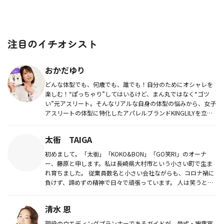
注目のイチオシスト
おかだゆり
どんな体型でも、何歳でも、誰でも！自分のためにオシャレを
楽しむ！“ぽっちゃり”してはいるけど、まん丸ではなく“ゴツ
い”元アスリート。そんなリアルな自身の体型の悩みから、女子
アスリートの体型に特化したアパレルブランドKINGLILYを立ち
上げ...
太衙 TAIGA
初めまして。「太衙」「KOKO&BON」「GO笑RI」のオーナ
ー、藤原と申します。私は長崎県大村市という小さい町で生ま
れ育ちました。 従業員数名と小さい会社ながらも、コロナ禍に
負けず、諦めずの精神で日々で頑張っています。 人は笑うと寿
命が延...
清水 恩
現役のウエディングプランナーであるガイドが、挙式・披露宴