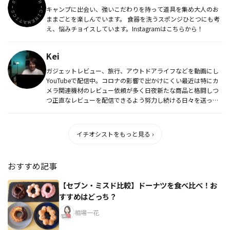
キャンプに出会い、強いこだわりを持って道具を集め大人のお
ままごとを楽しんでいます。 食器を洗うスポンジひとつにも考
え、悩みチョイスしています。Instagramはこちらから！
Kei
ガジェットレビュー、旅行、アウトドアライフなどを動画にし
YouTubeで配信中。コロナの影響で出かけにくい最近は特にカ
メラ関連機材のレビュー依頼が多く日夜新たな商品と格闘しつ
つ正直なレビューを配信できるよう努力し続ける日々を送って
いる。オズ...
イチオシストをもっと見る ›
おすすめ記事
【セブン・ミスド比較】ドーナツを食べ比べ！お
すすめはどっち？
相場一花