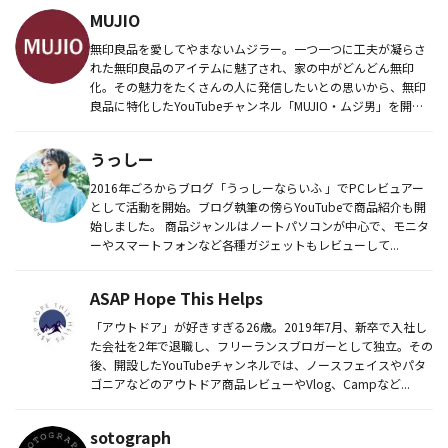
MUJIO
無印良品を愛してやまないムジラー。一つ一つに工夫が凝らさ
れた無印良品のアイテムに魅了され、家の中がどんどん無印
化。その魅力をたくさんの人に発信したいとの思いから、無印
良品に特化したYouTubeチャンネル「MUJIO・ムジ男」を開
設。動画で...
うっしー
2016年ごろからブログ「うっしーならいふ 」でPCレビュアー
として活動を開始。ブログ執筆の傍らYouTubeで商品紹介も開
始しました。 商品ジャンルはノートパソコンが中心で、モニタ
ーやスマートフォンなど各種ガジェットもレビューして...
ASAP Hope This Helps
「アウトドア」が好きすぎる26歳。2019年7月、新卒で入社し
た会社を2年で退職し、フリーランスブロガーとして独立。その
後、開設したYouTubeチャンネルでは、ノースフェイスやパタ
ゴニアなどのアウトドア商品レビューやVlog、Campなど...
sotograph