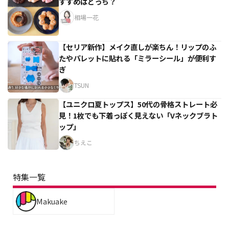
すすめはどっち？
相場一花
【セリア新作】メイク直しが楽ちん！リップのふ
たやパレットに貼れる「ミラーシール」が便利す
ぎ
TSUN
【ユニクロ夏トップス】50代の骨格ストレート必
見！1枚でも下着っぽく見えない「Vネックブラト
ップ」
ちえこ
特集一覧
Makuake