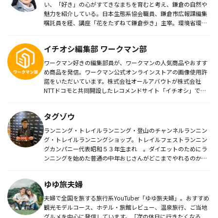
い、「好き」の心がすてきなまちを育むと考え、鎌倉の自然や
魅力を紹介している。日本生態系協会職員、鎌倉市広報課編集
嘱託員を経、講座「花をたずねて鎌倉歩き」主宰。環境省環境
カウンセラー。鎌...
イチオシ編集部 ワークマン部
ワークマン好きの編集部員が、ワークマンの人気商品やおすす
め商品を発信。ワークマン公式オンラインストアの画像使用許
諾をいただいています。株式会社オールアバウトが株式会社
NTTドコモと共同開設したレコメンドサイト「イチオシ」では
毎日トレンド情報...
タグゾウ
ランニング・トレイルランニング・登山のチャンネルランニン
グ・トレイルランニングショップ。トレイルフェストランニン
グカンパニー代表昭和５３年生まれ 。ダイエットのためにラ
ンニングを始めた普通の中年おじさんがどこまでやれるのか？
最初は１k走るも...
ゆゆ旅夫婦
夫婦で全国を旅する旅行系YouTuber「ゆゆ旅夫婦」。おすすめ
観光モデルコース、ホテル・旅館レビュー、温泉旅行、ご当地
グルメを中心に発信しています。「次の休日に行きたくなる