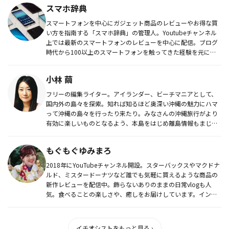
スマホ辞典
スマートフォンを中心にガジェット商品のレビューやお得な買
い方を指南する「スマホ辞典」の管理人。Youtubeチャンネル
上では最新のスマートフォンのレビューを中心に配信。ブログ
時代から100以上のスマートフォンを触ってきた経験を元に確
かな使用...
小林 繭
フリーの編集ライター。アイランダー、ビーチマニアとして、
国内外の島々を探索。知れば知るほど奥深い沖縄の魅力にハマ
って沖縄の島々を行ったり来たり。みなさんの沖縄旅行がより
有効に楽しいものとなるよう、本島をはじめ離島情報もまじえ
た沖縄情報を発信...
もぐもぐゆみまろ
2018年にYouTubeチャンネル開設。スターバックスやマクドナ
ルド、ミスタードーナツなど誰でも気軽に買えるような商品の
新作レビューを配信中。飾らないありのままの日常vlogも人
気。食べることの楽しさや、癒しをお届けしています。インス
タグ...
イチオシストをもっと見る ›