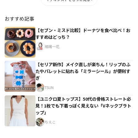
おすすめ記事
【セブン・ミスド比較】ドーナツを食べ比べ！お
すすめはどっち？
相場一花
【セリア新作】メイク直しが楽ちん！リップのふ
たやパレットに貼れる「ミラーシール」が便利す
ぎ
TSUN
【ユニクロ夏トップス】50代の骨格ストレート必
見！1枚でも下着っぽく見えない「Vネックブラト
ップ」
ちえこ