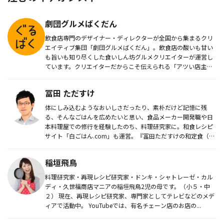
劇団グルメばくだん
飲食店専門のデザイナー・ディレクターが全国から集まるクリ
エイティブ集団「劇団グルメばくだん」。飲食店の酸いも甘い
も旨いも知り尽くした食いしん坊グルメクリエイターが運営し
ています。クリエイターだからこそ伝えられる「アツい店主の
想い」「みんなが...
冨田 ただすけ
体にしみ込むようなおいしさだったり、素朴だけど記憶に残
る、そんなごはんを広めたいと思い、食品メーカー開発職や日
本料理屋での修行を経験したのち、料理研究家に。和食レシピ
サイト「白ごはん.com」も運営。『冨田ただすけの和定食（学
研パブリッシン...
稲垣飛鳥
料理研究家・再現レシピ研究家・ドンキ・シャトレーゼ・カル
ディ・久世福商店マニアの稲垣飛鳥2児の母です。（小５・中
２） 現在、再現レシピ研究家、専門家としてテレビなどのメデ
ィアで活動中。 YouTubeでは、有名チェーン店のお店の...