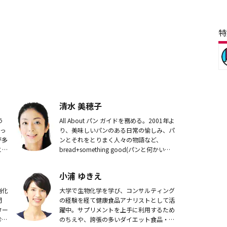
特
清水 美穂子
う
All About パン ガイドを務める。2001年よ
ぼっ
り、美味しいパンのある日常の愉しみ、パ
が多
ンとそれをとりまく人々の物語など、
と単
bread+something good(パンと何かいい
快
もの）をテーマに執筆。興味があるのは職
麦・
人の仕事と伝統文化。...
小浦 ゆきえ
消化
大学で生物化学を学び、コンサルティング
門
の経験を経て健康食品アナリストとして活
ター
躍中。サプリメントを上手に利用するため
診療
のちえや、誇張の多いダイエット食品・健