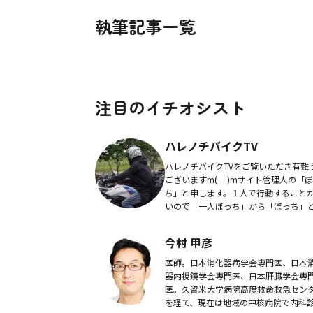
執筆記事一覧
注目のイチオシスト
ハレノチバイクTV
ハレノチバイクTVをご覧いただき有難
ございますm(__)mサイト管理人の「
ち」と申します。１人で行動すること
いので「一人ぼっち」から「ぼっち」
純な理由です(；´∀｀)ソロキャンプ・
走路・美味しいもの・コーヒー・お蕎
今村 甲彦
温泉が...
医師。日本消化器病学会専門医、日本
器内視鏡学会専門医、日本肝臓学会専
医。久留米大学病院高度救命救急セン
を経て、現在は地域の中核病院で内科