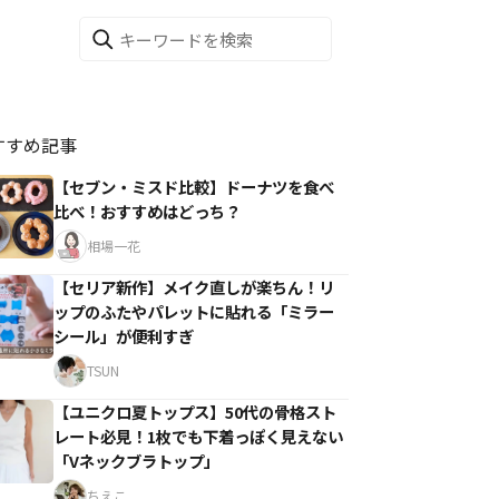
すすめ記事
【セブン・ミスド比較】ドーナツを食べ
比べ！おすすめはどっち？
相場一花
【セリア新作】メイク直しが楽ちん！リ
ップのふたやパレットに貼れる「ミラー
シール」が便利すぎ
TSUN
【ユニクロ夏トップス】50代の骨格スト
レート必見！1枚でも下着っぽく見えない
「Vネックブラトップ」
ちえこ