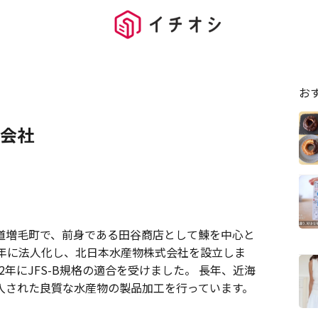
お
会社
道増毛町で、前身である田谷商店として鰊を中心と
5年に法人化し、北日本水産物株式会社を設立しま
和2年にJFS-B規格の適合を受けました。 長年、近海
入された良質な水産物の製品加工を行っています。