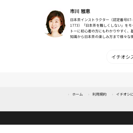
および内視鏡検査に励む。「患者さん
に常に耳を傾ける」ことをモットーに
市川 雅恵
化器・肝臓領域...
日本茶インストラクター（認定番号07-
1773）「日本茶を難しくしない」をモ
トーに初心者の方にもわかりやすく、
知識から日本茶の楽しみ方まで様々な
をご紹介します。
イチオシス
ホーム
利用規約
イチオシ