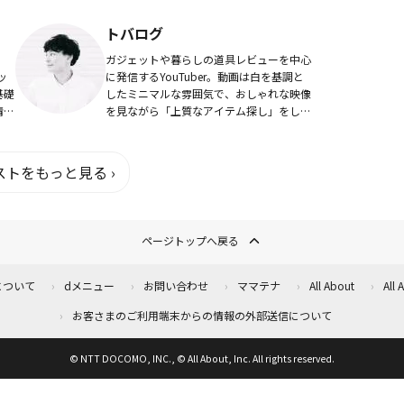
の声
康食品の広告を客観的に読み解くポイント
、消
など、消費者目線でのサプリメント情報に
トバログ
定評がある。
ガジェットや暮らしの道具レビューを中心
ッ
に発信するYouTuber。動画は白を基調と
基礎
したミニマルな雰囲気で、おしゃれな映像
情報
を見ながら「上質なアイテム探し」をした
い方にぴったり。シンプルな文章と美しい
写真でモノを紹介する『トバログ』を運営
するブ...
トをもっと見る ›
ページトップへ戻る
について
dメニュー
お問い合わせ
ママテナ
All About
All
お客さまのご利用端末からの情報の外部送信について
© NTT DOCOMO, INC., © All About, Inc. All rights reserved.