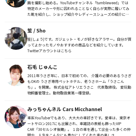
画を撮影し始める。YouTubeチャンネル「tumbleweed」では
特定のメーカーや形に囚われることなく自らが実際に履いてみ
た靴を紹介し、ショップ紹介やレディースシューズの紹介にも
展...
笙 / Sho
笙(しょう)です。ガジェット・モノが好きなアラサー。自分が買
ってよかったモノやおすすめの商品などを紹介しています。
Twitterアカウントはこちら
石毛 じゅんこ
2011年うさぎ年に、日本で初めての、 介護の必要のあるうさぎ
もOKの うさぎ専用ペットホテル、老うさホーム「うさこん
ち」。を開業。 株式会社アトリエうさこ 代表取締役。 愛玩動
物飼養管理士。動物取扱業第一種登録。
みっちゃんネル Cars Micchannel
車系YouTuberでもあり、大大大の車好きです。愛車は、東京オ
ートサロン2017にも出展され、車雑誌の表紙も飾ったVIP
CAR「30セルシオ後期」。 １台の車を通して出会った多くの仲
間や、人生をこんなにも豊かにしてくれた車の楽しさ...