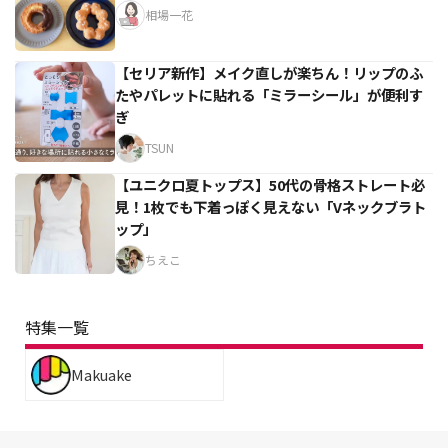
相場一花
【セリア新作】メイク直しが楽ちん！リップのふ
たやパレットに貼れる「ミラーシール」が便利す
ぎ
TSUN
【ユニクロ夏トップス】50代の骨格ストレート必
見！1枚でも下着っぽく見えない「Vネックブラト
ップ」
ちえこ
特集一覧
Makuake