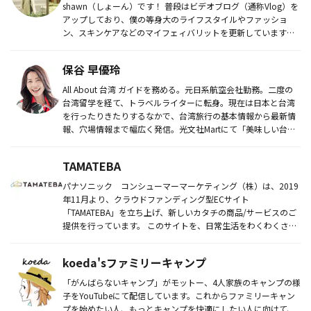
shawn（しょーん）です！ 普段はビデオブログ（通称Vlog）を
アップしており、僕の等身大のライフスタイルやファッショ
ン、スキンケアなどのマイフェィバリットを更新しています。
同世代の方視聴...
保谷 早優玲
All About 台湾 ガイドを務める。元日系航空会社勤務。二度の
台湾留学を経て、トラベルライターに転身。現在は日本と台湾
を行ったりきたりするなかで、台湾旅行の基本情報から最新情
報、穴場情報まで幅広く発信。光文社Martにて「美味しい台
湾...
TAMATEBA
パナソニック コンシューマーマーケティング（株）は、2019
年11月より、クラウドファンディング型ECサイト
「TAMATEBA」を立ち上げ、新しいカタチの商品/サービスのご
提供を行っています。 このサイトを、日常生活をわくわくさせ
る「これか...
koeda'sファミリーキャンプ
「がんばらないキャンプ」がモットー、4人家族のキャンプの様
子をYouTubeにて配信しています。これからファミリーキャン
プを始めたい人、もっとキャンプを快適にしたい人に向けて、