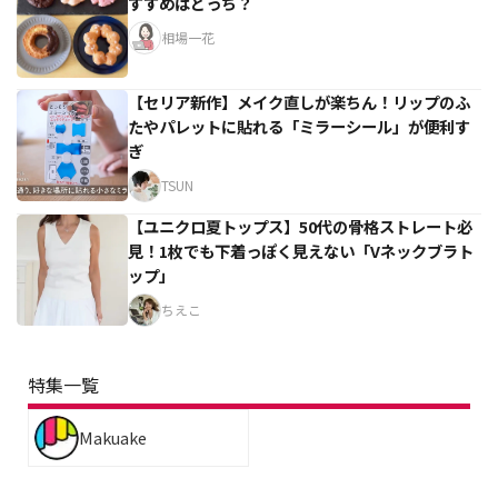
すすめはどっち？
相場一花
【セリア新作】メイク直しが楽ちん！リップのふ
たやパレットに貼れる「ミラーシール」が便利す
ぎ
TSUN
【ユニクロ夏トップス】50代の骨格ストレート必
見！1枚でも下着っぽく見えない「Vネックブラト
ップ」
ちえこ
特集一覧
Makuake