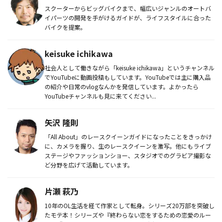
スクーターからビッグバイクまで、幅広いジャンルのオートバ
イパーツの開発を手がけるガイドが、ライフスタイルに合った
バイクを提案。
keisuke ichikawa
社会人として働きながら「keisuke ichikawa」というチャンネル
でYouTubeに動画投稿もしています。YouTubeでは主に購入品
の紹介や日常のvlogなんかを発信しています。よかったら
YouTubeチャンネルも見に来てください...
矢沢 隆則
「All About」のレースクイーンガイドになったことをきっかけ
に、カメラを握り、生のレースクイーンを激写。他にもライブ
ステージやファッションショー、スタジオでのグラビア撮影な
ど分野を広げて活動しています。
片瀬 萩乃
10年のOL生活を経て作家として転身。シリーズ20万部を突破し
たモテ本！シリーズや『終わらない恋をするための恋愛のルー