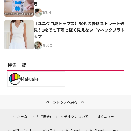
ぎ
TSUN
【ユニクロ夏トップス】50代の骨格ストレート必
見！1枚でも下着っぽく見えない「Vネックブラト
ップ」
ちえこ
特集一覧
Makuake
ページトップへ戻る
ホーム
利用規約
イチオシについて
dメニュー
お問い合わせ
ママテナ
All About
All About ニュース