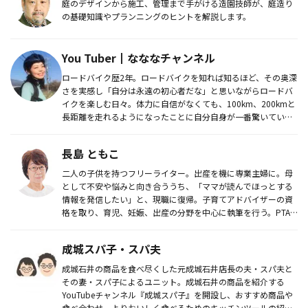
庭のデザインから施工、管理まで手がける造園技師が、庭造り
の基礎知識やプランニングのヒントを解説します。
You Tuber┃なななチャンネル
ロードバイク歴2年。ロードバイクを知れば知るほど、その奥深
さを実感し「自分は永遠の初心者だな」と思いながらロードバ
イクを楽しむ日々。体力に自信がなくても、100km、200kmと
長距離を走れるようになったことに自分自身が一番驚いてい
る。現在...
長島 ともこ
二人の子供を持つフリーライター。出産を機に専業主婦に。母
として不安や悩みと向き合ううち、「ママが読んでほっとする
情報を発信したい」と、現職に復帰。子育てアドバイザーの資
格を取り、育児、妊娠、出産の分野を中心に執筆を行う。PTA
広報委員長を経...
成城スパ子・スパ夫
成城石井の商品を食べ尽くした元成城石井店長の夫・スパ夫と
その妻・スパ子によるユニット。成城石井の商品を紹介する
YouTubeチャンネル『成城スパ子』を開設し、おすすめ商品や
食べ合わせ、よりおいしく食べるためのキッチンツールの紹介