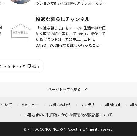
なア
ッションが好きな39歳のアラフォーです。
てお
「服好きなだけ！」 アパレル経験はない
ンテ
ですが、ユーザー目線で商品の紹介...
快適な暮らしチャンネル
以
「快適な暮らし」をテーマに生活の事や便
が、
利な商品の紹介等をしています。紹介して
いるブランドは、無印良品、ニトリ、
DAISO、3COINSなど誰もが行ったことの
ある身近なブランドとなっています。・あ
っ、そんなのあるんだ！・役に立ちそうだ
から買っ...
トをもっと見る ›
ページトップへ戻る
について
dメニュー
お問い合わせ
ママテナ
All About
All
お客さまのご利用端末からの情報の外部送信について
© NTT DOCOMO, INC., © All About, Inc. All rights reserved.