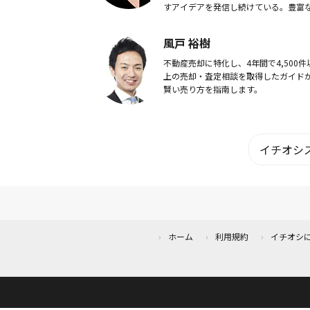
すアイデアを発信し続けている。豊富
イデアは男女、年代を問わず支持され
り、メディア取材や本の執筆、各種コ
風戸 裕樹
ストの審査員...
不動産売却に特化し、4年間で4,500件
上の売却・査定相談を取得したガイド
賢い売り方を指南します。
イチオシス
ホーム
利用規約
イチオシ