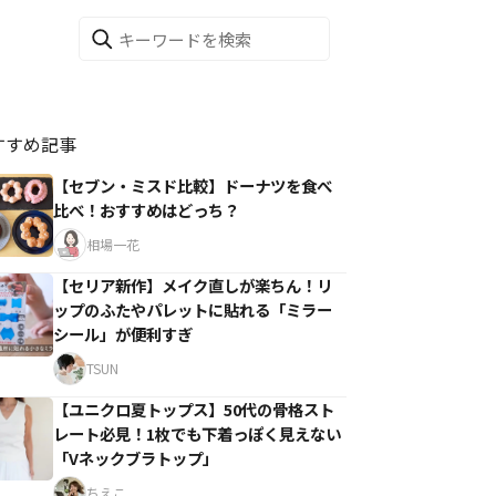
すすめ記事
【セブン・ミスド比較】ドーナツを食べ
比べ！おすすめはどっち？
相場一花
【セリア新作】メイク直しが楽ちん！リ
ップのふたやパレットに貼れる「ミラー
シール」が便利すぎ
TSUN
【ユニクロ夏トップス】50代の骨格スト
レート必見！1枚でも下着っぽく見えない
「Vネックブラトップ」
ちえこ