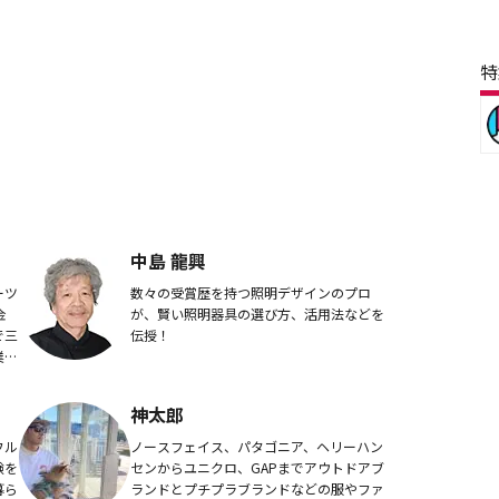
特
中島 龍興
ーツ
数々の受賞歴を持つ照明デザインのプロ
金
が、賢い照明器具の選び方、活用法などを
で三
伝授！
業と
が一
物店
神太郎
フル
ノースフェイス、パタゴニア、ヘリーハン
験を
センからユニクロ、GAPまでアウトドアブ
暮ら
ランドとプチプラブランドなどの服やファ