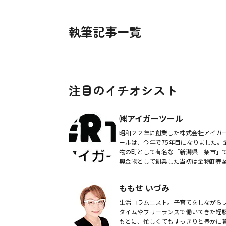
執筆記事一覧
注目のイチオシスト
㈱アイガーツール
昭和２２年に創業した株式会社アイガ
ールは、今年で75年目になりました。
物の町として有名な「新潟県三条市」
興金物として創業した当初は金物卸売
して、地元のメーカーさん・職人さん
生懸命作ってくれた商品を、全国の金
ももせ いづみ
やホームセン...
生活コラムニスト。子育てをしながら
タイムやフリーランスで働いてきた経
もとに、忙しくてもすっきりと豊かに