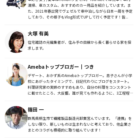
清掃、車カスタム、おすすめのカー用品を紹介しています。ま
た、2021年春出発でヴェゼルで車中泊しながら日本一周を予定
しており、その様子もVlog形式でUPして行く予定です！皆...
大塚 有美
住宅雑誌の元編集者が、住み手の目線から長く暮らせる家を探
求します。
Amebaトップブロガー┃つき
デザート、おかず系のAmebaトップブロガー。息子さんが小学
校にあがったタイミングで、日記代わりにブログをスタート。
料理研究家の実姉のすすめもあり、自分の料理をコンスタント
に載せたところ、大反響。誰が見ても作れるように、3工程程度
に収めたレ...
篠田 一
群馬県桐生市で繊維製品製造元卸業営んでいます。 「連携」を
しない限り、新しいものは生まれないと考えており、他企業さ
まとのコラボも積極的に取り組んでいます！