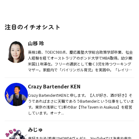
注目のイチオシスト
山移 玲
英検1級、TOEIC980点、慶応義塾大学総合政策学部卒業、社会
人経験を経てオーストラリアのボンド大学でMBA取得。幼少期
米国11年滞在。フリーの通訳として働く3児を持つワーキング
マザー。家庭内で「バイリンガル育児」を実践中。「レイリン
ガル...
Crazy Bartender KEN
Crazy BartenderのKENと申します。【人が好き、酒が好き】そ
うであればまさに天職であろうBartenderという仕事をしていま
す。東京の浅草にて1軒のBar【The Tavern in Asakusa】を経営
しています。オーナ...
みじゅ
車好き女子/愛車はHONDAヴェゼル。YouTubeでは洗車や車内