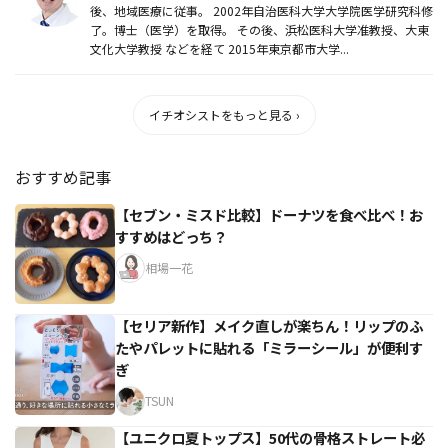
後、地域医療に従事。 2002年自治医科大学大学院医学研究科修
了。博士（医学）を取得。 その後、浜松医科大学准教授、大東
文化大学教授 などを経て 2015年東京都市大学...
イチオシストをもっと見る ›
おすすめ記事
【セブン・ミスド比較】ドーナツを食べ比べ！お
すすめはどっち？
相場一花
【セリア新作】メイク直しが楽ちん！リップのふ
たやパレットに貼れる「ミラーシール」が便利す
ぎ
TSUN
【ユニクロ夏トップス】50代の骨格ストレート必