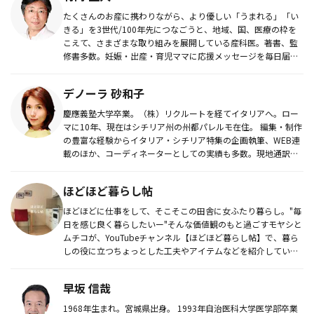
たくさんのお産に携わりながら、より優しい「うまれる」「い
きる」を3世代/100年先につなごうと、地域、国、医療の枠を
こえて、さまざまな取り組みを展開している産科医。著書、監
修書多数。妊娠・出産・育児ママに応援メッセージを毎日届け
る無料メルマ...
デノーラ 砂和子
慶應義塾大学卒業。（株）リクルートを経てイタリアへ。ロー
マに10年、現在はシチリア州の州都パレルモ在住。 編集・制作
の豊富な経験からイタリア・シチリア特集の企画執筆、WEB連
載のほか、コーディネーターとしての実績も多数。現地通訳も
おまかせ...
ほどほど暮らし帖
ほどほどに仕事をして、そこそこの田舎に女ふたり暮らし。"毎
日を感じ良く暮らしたいー"そんな価値観のもと過ごすモヤシと
ムチコが、YouTubeチャンネル【ほどほど暮らし帖】で、暮ら
しの役に立つちょっとした工夫やアイテムなどを紹介していま
す。
早坂 信哉
1968年生まれ。宮城県出身。 1993年自治医科大学医学部卒業