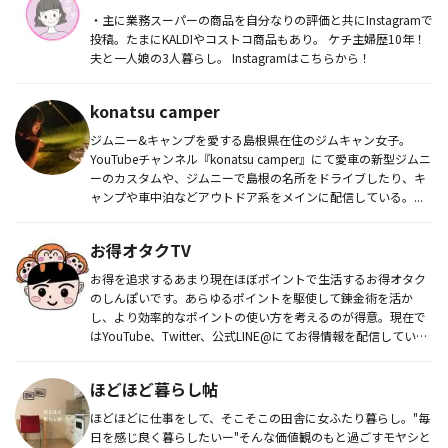
・主に業務スーパーの商品を自分なりの評価と共にInstagramで
投稿。たまにKALDIやコストコ商品もあり。 ケチ主婦歴10年！
夫と一人娘の3人暮らし。 Instagramはこちらから！
konatsu camper
ジムニー&キャンプを愛する島根県在住のジムキャン女子。
YouTubeチャンネル『konatsu camper』にて愛車の新型ジムニ
ーのカスタムや、ジムニーで島根の名所をドライブしたり、キ
ャンプや車中泊などアウトドア系をメインに配信している。...
お得オタクTV
お得を追求するあまり現在ほぼポイントで生活するお得オタク
のしんぽいです。あらゆるポイントを駆使して錬金術を活か
し、より効率的なポイントの使い方を考えるのが得意。現在で
はYouTube、Twitter、公式LINE@にてお得情報を配信してい
る...
ほどほど暮らし帖
ほどほどに仕事をして、そこそこの田舎に女ふたり暮らし。"毎
日を感じ良く暮らしたいー"そんな価値観のもと過ごすモヤシと