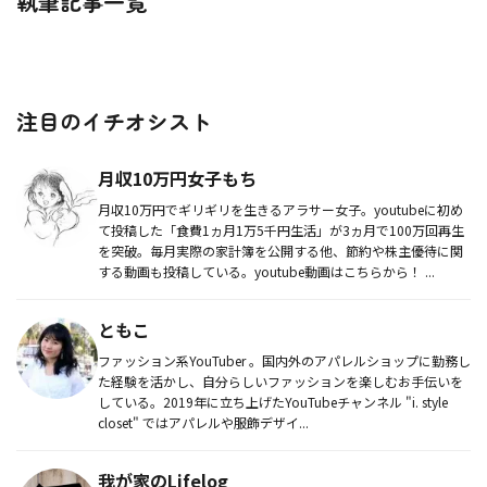
執筆記事一覧
注目のイチオシスト
月収10万円女子もち
月収10万円でギリギリを生きるアラサー女子。youtubeに初め
て投稿した「食費1ヵ月1万5千円生活」が3ヵ月で100万回再生
を突破。毎月実際の家計簿を公開する他、節約や株主優待に関
する動画も投稿している。youtube動画はこちらから！ ...
ともこ
ファッション系YouTuber 。国内外のアパレルショップに勤務し
た経験を活かし、自分らしいファッションを楽しむお手伝いを
している。2019年に立ち上げたYouTubeチャンネル "i. style
closet" ではアパレルや服飾デザイ...
我が家のLifelog