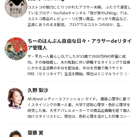
コストコの魅力にとりつかれたアラサー夫婦。 ふたりで運営し
ているブログ・YouTubeチャンネル「我が家のLifelog」では、
コストコ商品のレビュー・リピ買い商品、がっかり商品など、
正直にありのまま配信。 ブログではコストコのほか、生...
ちーのはんぶん自由な日々・アラサーdeリタイ
ア管理人
ザ・平凡一人暮らしOLでしたが33歳で3000万円の貯蓄に成
功。その後結婚し、夫の転勤に伴い辞職するタイミングで自身
にかかる生活費の半分を配当金、半分を労働で賄うサイド
FIRE（セミリタイア）生活を開始。現在はミニマルライフ（貯
める）・資産...
久野 梨沙
All About レディースファッション ガイド。 服装心理学に基づ
くスタイリングの第一人者。大学で認知心理学・色彩心理学を
研究した後、大手アパレルメーカーでの商品企画職を経て個人
向けスタイリストに。現在は、色彩心理を活かした印象コン
ト...
齋藤 実