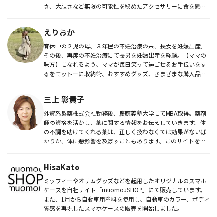
さ、大胆さなど無限の可能性を秘めたアクセサリーに命を懸け
ています...
えりおか
育休中の２児の母。３年程の不妊治療の末、長女を妊娠出産。
その後、再度の不妊治療にて長男を妊娠出産を経験。【ママの
味方】になれるよう、ママが毎日笑って過ごせるお手伝いをす
るをモットーに収納術、おすすめグッズ、さまざまな購入品の
紹介や、vlog...
三上 彰貴子
外資系製薬株式会社勤務後、慶應義塾大学にてMBA取得。薬剤
師の資格を活かし、薬に関する情報をお伝えしていきます。体
の不調を助けてくれる薬は、正しく扱わなくては効果がないば
かりか、体に悪影響を及ぼすこともあります。このサイトを活
用し、薬に関す...
HisaKato
ミッフィーやオサムグッズなどを起用したオリジナルのスマホ
ケースを自社サイト「muomouSHOP」にて販売しています。
また、1月から自動車用塗料を使用し、自動車のカラー、ボディ
質感を再現したスマホケースの販売を開始しました。