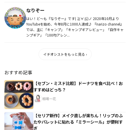
なりぞー
はい！ど〜も『なりぞー』です( ≧∀≦)ノ 2020年10月より
YouTubeを始め、今年8月に1000人達成♪ 『narizo channel』
では、主に「キャンプ」「キャンプギアレビュー」「自作キャ
ンプギア」「100均アレン...
イチオシストをもっと見る ›
おすすめ記事
【セブン・ミスド比較】ドーナツを食べ比べ！お
すすめはどっち？
相場一花
【セリア新作】メイク直しが楽ちん！リップのふ
たやパレットに貼れる「ミラーシール」が便利す
ぎ