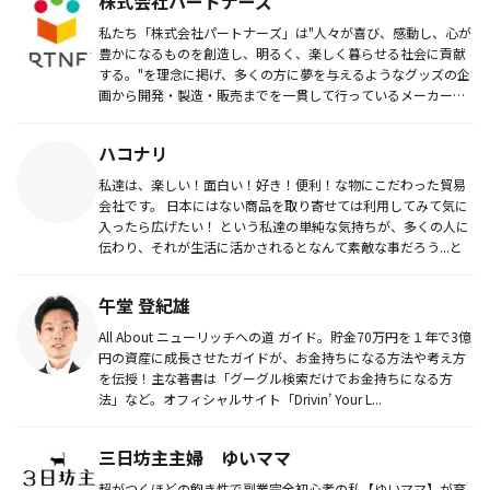
株式会社パートナーズ
私たち「株式会社パートナーズ」は"人々が喜び、感動し、心が
豊かになるものを創造し、明るく、楽しく暮らせる社会に貢献
する。"を理念に掲げ、多くの方に夢を与えるようなグッズの企
画から開発・製造・販売までを一貫して行っているメーカーで
す。
ハコナリ
私達は、楽しい！面白い！好き！便利！な物にこだわった貿易
会社です。 日本にはない商品を取り寄せては利用してみて気に
入ったら広げたい！ という私達の単純な気持ちが、多くの人に
伝わり、それが生活に活かされるとなんて素敵な事だろう...と
午堂 登紀雄
All About ニューリッチへの道 ガイド。貯金70万円を１年で3億
円の資産に成長させたガイドが、お金持ちになる方法や考え方
を伝授！主な著書は「グーグル検索だけでお金持ちになる方
法」など。オフィシャルサイト「Drivin’ Your L...
三日坊主主婦 ゆいママ
超がつくほどの飽き性で副業完全初心者の私【ゆいママ】が育