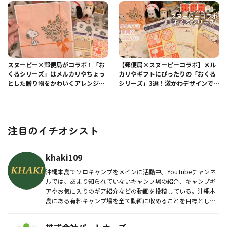
スヌーピー×郵便局がコラボ！「お
【郵便局×スヌーピーコラボ】メル
くるシリーズ」はメルカリやちょっ
カリやギフトにぴったりの「おくる
とした贈り物をかわいくアレンジで
シリーズ」3選！激かわデザインであ
きる◎
がる！
注目のイチオシスト
khaki109
沖縄本島でソロキャンプをメインに活動中。YouTubeチャンネ
ルでは、あまり知られていないキャンプ場の紹介、キャンプギ
アやお気に入りのギア紹介などの動画を投稿している。沖縄本
島にある有料キャンプ場を全て動画に収めることを目標とし、
今後は無料...