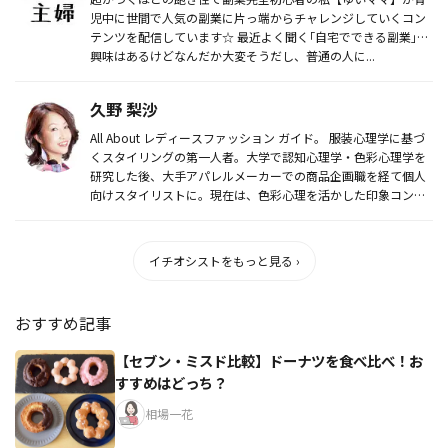
児中に世間で人気の副業に片っ端からチャレンジしていくコン
テンツを配信しています☆ 最近よく聞く｢自宅でできる副業｣…
興味はあるけどなんだか大変そうだし、普通の人に...
久野 梨沙
All About レディースファッション ガイド。 服装心理学に基づ
くスタイリングの第一人者。大学で認知心理学・色彩心理学を
研究した後、大手アパレルメーカーでの商品企画職を経て個人
向けスタイリストに。現在は、色彩心理を活かした印象コン
ト...
イチオシストをもっと見る ›
おすすめ記事
【セブン・ミスド比較】ドーナツを食べ比べ！お
すすめはどっち？
相場一花