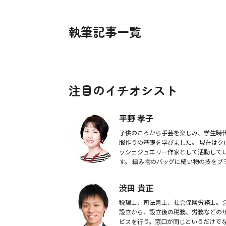
執筆記事一覧
注目のイチオシスト
平野 孝子
子供のころから手芸を楽しみ、学生時
服作りの基礎を学びました。 現在はク
ッシェジュエリー作家として活動して
す。 編み物のバッグに縫い物の技をプ
スした作品と、繊細な糸とビーズで作
ロッシェジュエリーを制作・販売・教
渋田 貴正
宰をしていま...
税理士、司法書士、社会保険労務士。
設立から、設立後の税務、労務などの
ビスを行う。窓口が同じというだけで