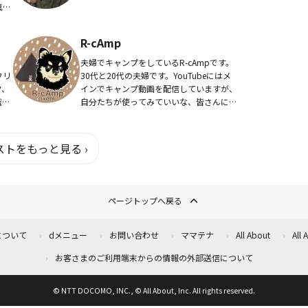
真の
家
日々
R-cAmp
、
夫婦でキャンプをしているR-cAmpです。
フリ
30代と20代の夫婦です。YouTubeにはメ
ク、
インでキャンプ動画を配信していますが、
識と
自分たちが使ってみていいな、皆さんにも
合ア
ご紹介したいなと思うものの紹介もしてい
ます。
トをもっと見る ›
ページトップへ戻る
について
dメニュー
お問い合わせ
ママテナ
All About
All
お客さまのご利用端末からの情報の外部送信について
© NTT DOCOMO, INC., © All About, Inc. All rights reserved.