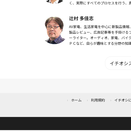
く、実際にすべてのプロセスを行う、
ワンストップサービスを提供。 「起業
をゆりかごから頂きへ」をモットーに
辻村 多佳志
スタートアップ...
AV家電、生活家電を中心に新製品情報
製品レビュー、広告記事等を手掛ける
ーライター。オーディオ、家電、バイ
ＰＣなど、自らが趣味とする分野の知
経験を活かし執筆活動中。家電製品総
ドバイザー。
イチオシス
ホーム
利用規約
イチオシ