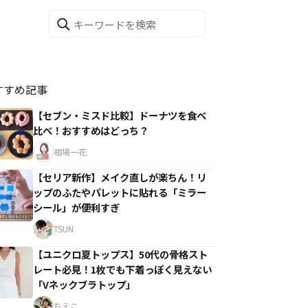
すすめ記事
【セブン・ミスド比較】ドーナツを食べ
比べ！おすすめはどっち？
相場一花
【セリア新作】メイク直しが楽ちん！リ
ップのふたやパレットに貼れる「ミラー
シール」が便利すぎ
TSUN
【ユニクロ夏トップス】50代の骨格スト
レート必見！1枚でも下着っぽく見えない
「Vネックブラトップ」
ちえこ