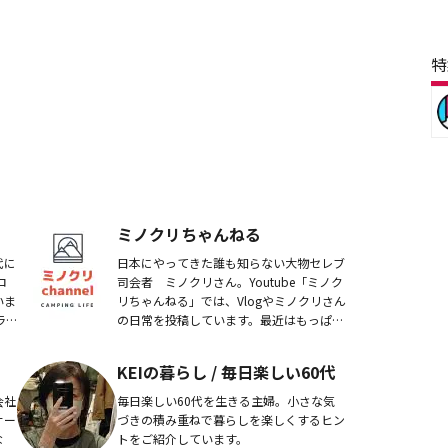
特
ミノクリちゃんねる
代に
日本にやってきた誰も知らない大物セレブ
ロ
司会者 ミノクリさん。Youtube「ミノク
いま
リちゃんねる」では、Vlogやミノクリさん
ラ
の日常を投稿しています。最近はもっぱら
るク
キャンプにドハマリ中！その他、アウトド
室主
ア、クルマ、釣り、観光スポット、家電、
KEIの暮らし / 毎日楽しい60代
フ...
会社
毎日楽しい60代を生きる主婦。小さな気
サー
づきの積み重ねで暮らしを楽しくするヒン
な
トをご紹介しています。