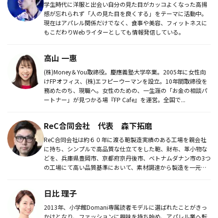
学生時代に洋服と出会い自分の見た目がカッコよくなった高揚
感が忘れられず「人の見た目を良くする」をテーマに活動中。
現在はアパレル関係だけでなく、食事や美容、フィットネスに
もこだわりWebライターとしても情報発信している。
高山 一惠
(株)Money＆You取締役。慶應義塾大学卒業。2005年に女性向
けFPオフィス、(株)エフピーウーマンを設立。10年間取締役を
務めたのち、現職へ。女性のための、一生涯の「お金の相談パ
ートナー」が見つかる場『FP Cafe』を運営。全国で...
ReC合同会社 代表 森下拓磨
ReC合同会社は約６０年に渡る鞄製造実績のある工場を親会社
に持ち、シンプルで高品質な仕立てをした鞄、財布、革小物な
どを、兵庫県豊岡市、京都府京丹後市、ベトナムダナン市の3つ
の工場にて高い品質基準において、素材調達から製造を一元管
理で行ってい...
日比 理子
2013年、小学館Domani専属読者モデルに選ばれたことがきっ
かけとなり、ファッションに興味を持ち始め、アパレル業へ転