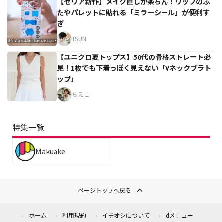
【セリア新作】メイク直しが楽ちん！リップのふ
たやパレットに貼れる「ミラーシール」が便利す
ぎ
TSUN
【ユニクロ夏トップス】50代の骨格ストレート必
見！1枚でも下着っぽく見えない「Vネックブラト
ップ」
ちえこ
特集一覧
Makuake
ページトップへ戻る
ホーム
利用規約
イチオシについて
dメニュー