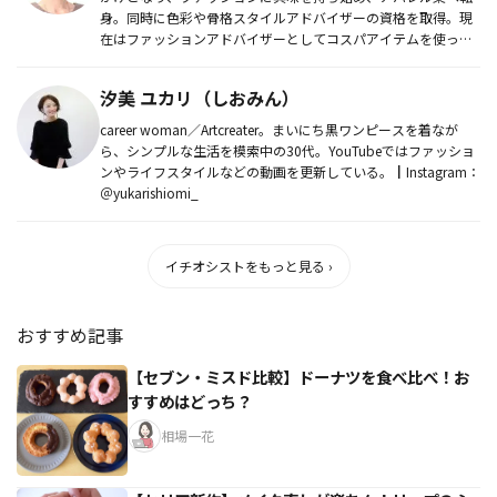
身。同時に色彩や骨格スタイルアドバイザーの資格を取得。現
在はファッションアドバイザーとしてコスパアイテムを使った
コーディ...
汐美 ユカリ（しおみん）
career woman／Artcreater。まいにち黒ワンピースを着なが
ら、シンプルな生活を模索中の30代。YouTubeではファッショ
ンやライフスタイルなどの動画を更新している。┃Instagram：
＠yukarishiomi_
イチオシストをもっと見る ›
おすすめ記事
【セブン・ミスド比較】ドーナツを食べ比べ！お
すすめはどっち？
相場一花