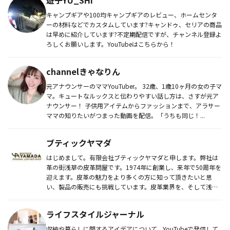
キャンプギアや100均キャンプギアのレビュー、ホームセンタ
ーの材料などでカスタムしています?キャンドゥ、セリアの商品
は早めに紹介しています?不定期配信ですが、チャンネル登録よ
ろしくお願いします。YouTubeはこちらから！
channelきゃなりん
元アナウンサーのママYouTuber。 32歳、1歳10ヶ月の女の子マ
マ。キュートなルックスと伝わりやすい話し方は、さすが元ア
ナウンサー！ 子供用アイテムからファッションまで、アラサー
ママの知りたいがつまった動画を配信。「うちも同じ！...
ブティックヤマダ
はじめまして。有限会社ブティックヤマダと申します。弊社は
革の街浅草の皮革問屋です。1974年に創業し、来年で50周年を
迎えます。皮革の魅力をより多くの方に知って頂きたいと思
い、製品の販売にも挑戦しています。皮革業界を、そして浅草
を盛り上げて...
ライフスタイルジャーナル
収納や暮らしに関するアイデアについて、YouTubeで発信して