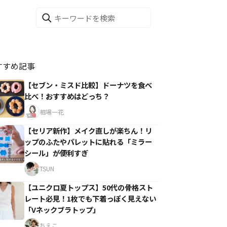
すすめ記事
【セブン・ミスド比較】ドーナツを食べ
比べ！おすすめはどっち？
相場一花
【セリア新作】メイク直しが楽ちん！リ
ップのふたやパレットに貼れる「ミラー
シール」が便利すぎ
TSUN
【ユニクロ夏トップス】50代の骨格スト
レート必見！1枚でも下着っぽく見えない
「Vネックブラトップ」
ちえこ