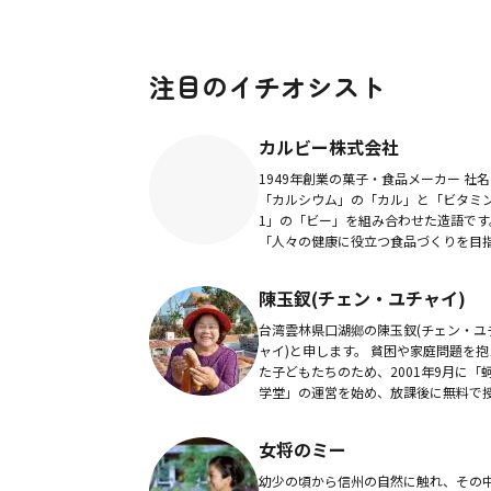
注目のイチオシスト
カルビー株式会社
1949年創業の菓子・食品メーカー 社名
「カルシウム」の「カル」と「ビタミ
1」の「ビー」を組み合わせた造語です
「人々の健康に役立つ食品づくりを目
す」ことからこの社名が生まれました
在も、私たちは、自然の恵みを大切に
陳玉釵(チェン・ユチャイ)
し、おい...
台湾雲林県口湖鄉の陳玉釵(チェン・ユ
ャイ)と申します。 貧困や家庭問題を抱
た子どもたちのため、2001年9月に「
学堂」の運営を始め、放課後に無料で
をして教育支援を行っています。 運営
関する費用は自分で働いたお金で全額
女将のミー
してい...
幼少の頃から信州の自然に触れ、その