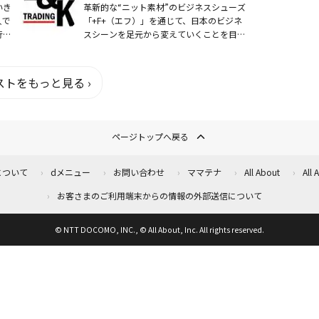
いき
革新的な“ニット素材”のビジネスシューズ
人で
「+F+（エフ）」を通じて、日本のビジネ
行を
スシーンを足元から変えていくことを目的
を組
に活動しています。2021年12月16日より
料
株式会社FUDAジャパンとのライセンス
契...
トをもっと見る ›
ページトップへ戻る
について
dメニュー
お問い合わせ
ママテナ
All About
All
お客さまのご利用端末からの情報の外部送信について
© NTT DOCOMO, INC., © All About, Inc. All rights reserved.