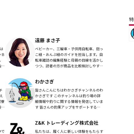
特
遠藤 まさ子
は
ベビーカー、三輪車・子供用自転車、抱っ
ンＢ
こ紐・おんぶ紐のガイドを担当します。自
。
転車雑誌の編集経験と母親の目線を活かし
指
つつ、読者の方が商品を比較検討しやすい
。現
よう、できるだけ共通化したスペックによ
活か
る情報提供を目指しています。
わかさぎ
チ
皆さんこんにちはわかさぎチャンネルのわ
え
かさぎです このチャンネルは釣り場の詳
蚵寮
細情報や釣りに関する情報を発信していま
授業
す 皆さんの釣果アップをサポートする動
に
画作りを心がけます 群馬県中心の釣りを
負担
メインとし、ワカサギ釣り、渓流釣...
Z&K トレーディング株式会社
中で
私たちは、履く人に新しい体験をもたらす