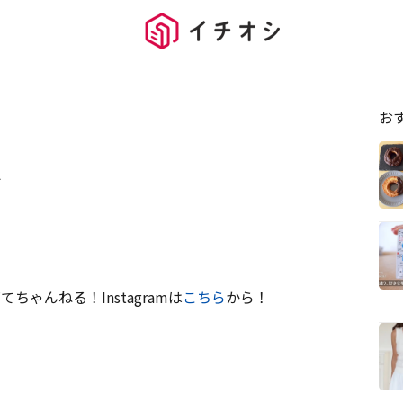
お
A
ゃんねる！Instagramは
こちら
から！