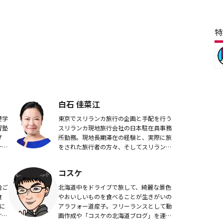
特
白石 佳菜江
礎学
東京でスリランカ旅行の企画と手配を行う
習塾
スリランカ現地旅行会社の日本駐在員事務
げ
所勤務。現地長期滞在の経験と、実際に旅
叶え
をされた旅行者の方々、そしてスリランカ
力」
現地の人々からの入手するフレッシュな最
重き
新情報をもとに、スリランカの魅力をより
コスケ
多くの方に伝...
晩ご
北海道中をドライブで旅して、綺麗な景色
食
やおいしいものを食べることが生きがいの
に
アラフォー道産子。フリーランスとして動
すす
画作成や「コスケの北海道ブログ」を運営