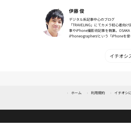
めのキッチングッズなどを配信してい
す。YouTube 晩ごはん食堂はこちらか
伊藤 俊
ら！
デジタル系記事中心のブログ
「TRAVELING」にてカメラ初心者向け
事やiPhone撮影術記事を執筆。OSAKA
iPhoneographers!という「iPhoneを
た関西を中心としたフォトウォーク」
宰。初めてでもカッコイイ写真を...
イチオシス
ホーム
利用規約
イチオシ