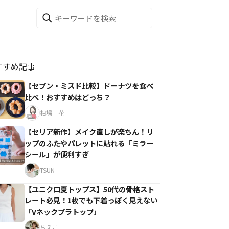
すすめ記事
【セブン・ミスド比較】ドーナツを食べ
比べ！おすすめはどっち？
相場一花
【セリア新作】メイク直しが楽ちん！リ
ップのふたやパレットに貼れる「ミラー
シール」が便利すぎ
TSUN
【ユニクロ夏トップス】50代の骨格スト
レート必見！1枚でも下着っぽく見えない
「Vネックブラトップ」
ちえこ