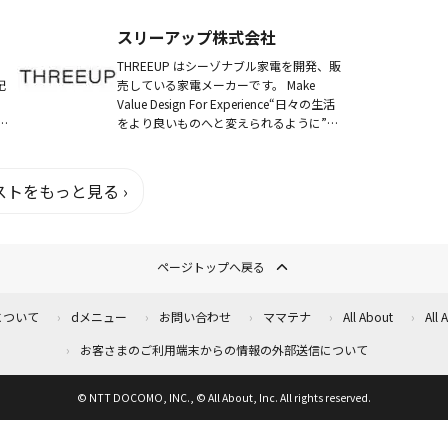
ま
し、ドライブ＆車が好きということもあ
り、もっぱら旅は車中泊。YouTubeチャン
スリーアップ株式会社
ネル「コ...
THREEUP はシーゾナブル家電を開発、販
記
売している家電メーカーです。 Make
Value Design For Experience“日々の生活
使っ
をより良いものへと変えられるように”を
主
プロダクトビジョンに、世界中の皆さまが
笑顔で少しばか...
トをもっと見る ›
ページトップへ戻る
について
dメニュー
お問い合わせ
ママテナ
All About
All
お客さまのご利用端末からの情報の外部送信について
© NTT DOCOMO, INC., © All About, Inc. All rights reserved.