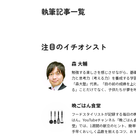
執筆記事一覧
注目のイチオシスト
森 大輔
勉強する楽しさを感じさせながら、基
力と思考力（考える力）を養成する学
「森大塾」代表。「目の前の成績を上
る」ことだけでなく、子供たちが夢を
るために必要な「基礎学力」「考える
「自立学習習慣」などを育てることに
晩ごはん食堂
を置き事業を展...
フードスタイリストが記録する毎日の
はん。YouTubeチャンネル「晩ごはん
堂」では、1週間の献立のヒント、簡単
手早くおいしく品数を揃えるコツ、お