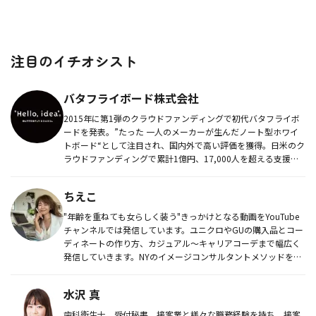
注目のイチオシスト
バタフライボード株式会社
2015年に第1弾のクラウドファンディングで初代バタフライボ
ードを発表。”たった 一人のメーカーが生んだノート型ホワイ
トボード“として注目され、国内外で高い評価を獲得。日米のク
ラウドファンディングで累計1億円、17,000人を超える支援に
よ...
ちえこ
"年齢を重ねても女らしく装う"きっかけとなる動画をYouTube
チャンネルでは発信しています。ユニクロやGUの購入品とコー
ディネートの作り方、カジュアル〜キャリアコーデまで幅広く
発信していきます。NYのイメージコンサルタントメソッドを習
得し...
水沢 真
歯科衛生士、受付秘書、接客業と様々な職務経験を持ち、接客