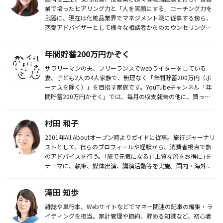
業で培ったヒアリング力と「人を笑顔にする」コーチング力を
武器に、現在は化粧品業界でマネジメント職に従事する傍ら、
恋愛アドバイザーとして様々な相談者からのカウンセリングな
どを行い、独自の...
年間貯蓄200万円かぞく
サラリーマンの夫、フリーランスでwebライターをしている
妻、子ども2人の4人家族で、無理なく「年間貯蓄200万円（ボ
ーナスを除く）」を目指す家族です。YouTubeチャンネル「年
間貯蓄200万円かぞく」では、毎月の収支報告の他に、買って
良か...
村田 和子
2001年All Aboutオープン時よりガイドに従事。旅行ジャーナリ
ストとして、自らのプロフィールや経験から、消費者視点で旅
のアドバイスを行う。｢旅で元気になる｣｢上質な旅をお得に｣を
テーマに、執筆、媒体出演、講演活動等を実施。国内・海外...
滝田 知歩
雑誌や単行本、Webサイトなどでマネー関連の記事の編集・ラ
イティングを担当。家計管理や節約、貯める知識など、初心者