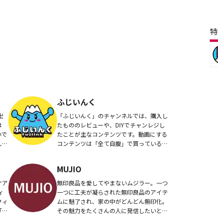
特
ふじいんく
「ふじいんく」のチャンネルでは、購入し
は
たもののレビューや、DIYでチャンレジし
いで
たことが主なコンテンツです。動画にする
コンテンツは「全て自腹」で買っているの
で、全て正直なレビューになります。面白
かった、少しでも役に立った、など感じて
MUJIO
いただけた...
ケア
無印良品を愛してやまないムジラー。一つ
ィ
一つに工夫が凝らされた無印良品のアイテ
フィ
ムに魅了され、家の中がどんどん無印化。
「フ
その魅力をたくさんの人に発信したいとの