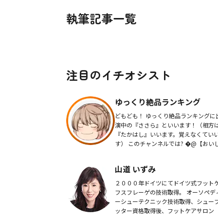
執筆記事一覧
注目のイチオシスト
ゆっくり絶品ランキング
どもども！ ゆっくり絶品ランキングに出
演中の『ささら』といいます！（相方
『たかはし』いいます。覚えなくてい
す） このチャンネルでは? �@【おいしい
食べ物ランキング】 �A【有名チェーン店
の人気メニュー...
山道 いずみ
２０００年ドイツにてドイツ式フット
フスフレーゲの技術取得。 オーソペデ
ーシューテクニック技術取得、シュー
ッター資格取得後、フットケアサロン