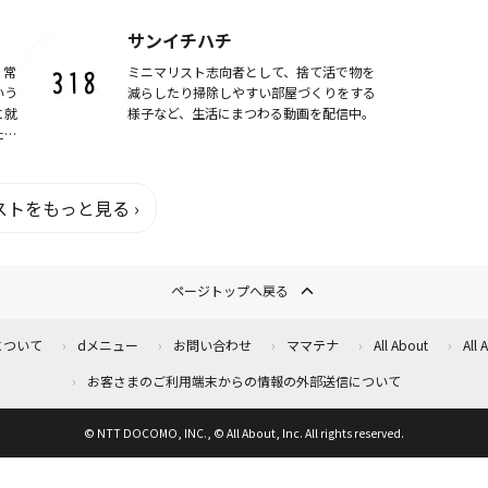
０
思いから、無印良品に特化したYouTubeチ
アー
ャンネル「MUJIO・ムジ男」を開設。動画
サンイチハチ
で...
、常
ミニマリスト志向者として、捨て活で物を
いう
減らしたり掃除しやすい部屋づくりをする
に就
様子など、生活にまつわる動画を配信中。
たの
専門
イ
トをもっと見る ›
ページトップへ戻る
について
dメニュー
お問い合わせ
ママテナ
All About
All
お客さまのご利用端末からの情報の外部送信について
© NTT DOCOMO, INC., © All About, Inc. All rights reserved.