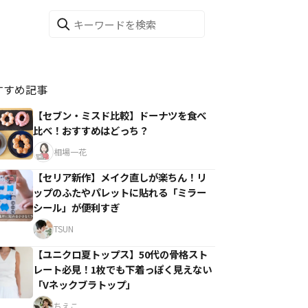
すすめ記事
【セブン・ミスド比較】ドーナツを食べ
比べ！おすすめはどっち？
相場一花
【セリア新作】メイク直しが楽ちん！リ
ップのふたやパレットに貼れる「ミラー
シール」が便利すぎ
TSUN
【ユニクロ夏トップス】50代の骨格スト
レート必見！1枚でも下着っぽく見えない
「Vネックブラトップ」
ちえこ