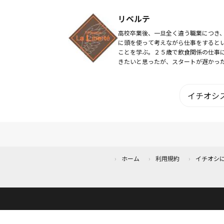
ット専門店ロワ」を開業。 ２０年間１
万人の足に向き合う。フットケアと、
リベルテ
チサポー...
高校卒業後、一旦全く違う職業につき
に頭を使って考えながら仕事をすると
ことを学ぶ。２５歳で飲食関係の仕事
きたいと思ったが、スタートが遅かっ
で専門職のパティシエを選ぶ。夜間の
学校は通いながらロートンヌでアルバ
ト。その後社員...
イチオシス
ホーム
利用規約
イチオシ