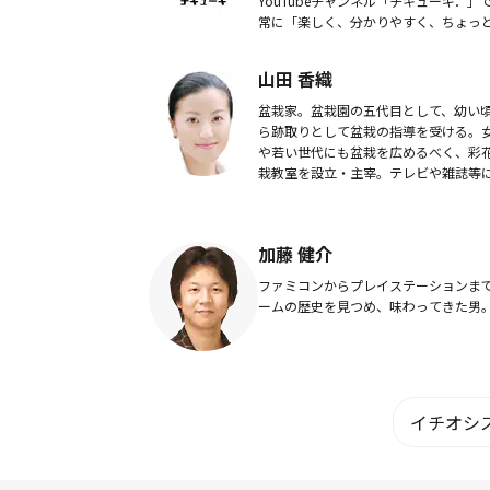
YouTubeチャンネル「チキューギ．」
常に「楽しく、分かりやすく、ちょっ
になる」を心掛けて、ソロキャンパー
でのキャンプのやり方、実際にキャン
山田 香織
やっている様...
盆栽家。盆栽園の五代目として、幼い
ら跡取りとして盆栽の指導を受ける。
や若い世代にも盆栽を広めるべく、彩
栽教室を設立・主宰。テレビや雑誌等
多数出演し、精力的に活動している。
加藤 健介
ファミコンからプレイステーションま
ームの歴史を見つめ、味わってきた男
イチオシス