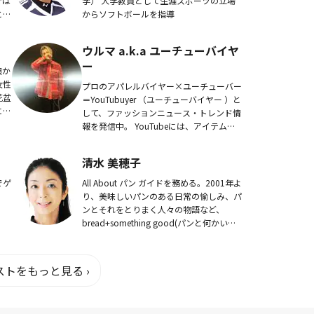
では
学） 大学教員として生涯スポーツの立場
と為
からソフトボールを指導
目線
プを
ウルマ a.k.a ユーチューバイヤ
ー
頃か
女性
プロのアパレルバイヤー×ユーチューバー
花盆
＝YouTubuyer （ユーチューバイヤー ）と
にも
して、ファッションニュース・トレンド情
報を発信中。 YouTubeには、アイテムレ
ビューはもちろん、買い付け出張の密着、
セールの活用法やファッシ...
清水 美穂子
でゲ
All About パン ガイドを務める。2001年よ
。
り、美味しいパンのある日常の愉しみ、パ
ンとそれをとりまく人々の物語など、
bread+something good(パンと何かいい
もの）をテーマに執筆。興味があるのは職
人の仕事と伝統文化。...
トをもっと見る ›