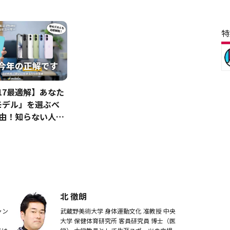
特
e17最適解】あなた
モデル」を選ぶべ
理由！知らない人に
たい！
北 徹朗
ャン
武蔵野美術大学 身体運動文化 准教授 中央
大学 保健体育研究所 客員研究員 博士（医