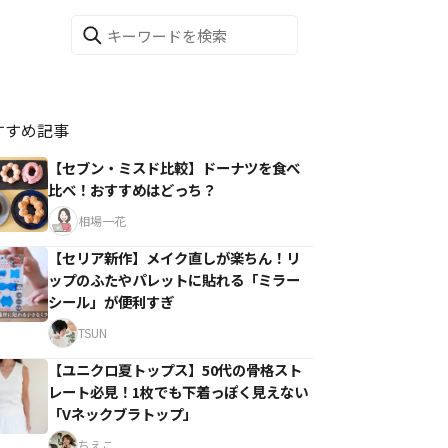
すすめ記事
【セブン・ミスド比較】ドーナツを食べ
比べ！おすすめはどっち？
相場一花
【セリア新作】メイク直しが楽ちん！リ
ップのふたやパレットに貼れる「ミラー
シール」が便利すぎ
TSUN
【ユニクロ夏トップス】50代の骨格スト
レート必見！1枚でも下着っぽく見えない
「Vネックブラトップ」
ちえこ