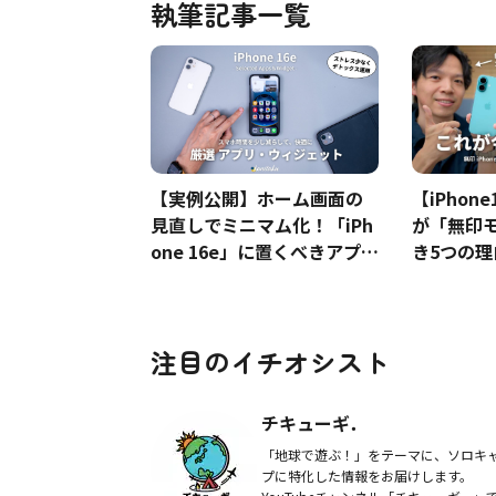
執筆記事一覧
【実例公開】ホーム画面の
【iPhon
見直しでミニマム化！「iPh
が「無印
one 16e」に置くべきアプ
き5つの
リ・いらないアプリ
こそ伝え
注目のイチオシスト
チキューギ．
「地球で遊ぶ！」をテーマに、ソロキ
プに特化した情報をお届けします。