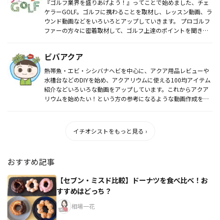
『ゴルフ業界を盛りあげよう！』ってことで始めました、チェ
ケラーGOLF。ゴルフに携わることを取材し、レッスン動画、ラ
ウンド動画などをいろいろとアップしていきます。 プロゴルフ
ファーの方々に密着取材して、ゴルフ上達のポイントを聞き出
したり、...
ビバアクア
熱帯魚・エビ・シシバナヘビを中心に、アクア用品レビューや
水槽台などのDIYを始め、アクアリウムに使える100均アイテム
紹介などいろいろな動画をアップしています。これからアクア
リウムを始めたい！という方の参考になるような動画作成を心
がけていま...
イチオシストをもっと見る ›
おすすめ記事
【セブン・ミスド比較】ドーナツを食べ比べ！お
すすめはどっち？
相場一花