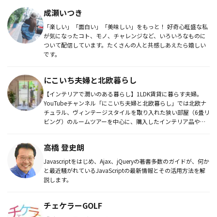
成瀬いつき
「楽しい」「面白い」「美味しい」をもっと！ 好奇心旺盛な私
が気になったコト、モノ、チャレンジなど、いろいろなものに
ついて配信しています。たくさんの人と共感しあえたら嬉しい
です。
にこいち夫婦と北欧暮らし
【インテリアで潤いのある暮らし】1LDK賃貸に暮らす夫婦。
YouTubeチャンネル「にこいち夫婦と北欧暮らし」では北欧ナ
チュラル、ヴィンテージスタイルを取り入れた狭い部屋（6畳リ
ビング）のルームツアーを中心に、購入したインテリア品や観
葉植物...
高橋 登史朗
Javascriptをはじめ、Ajax、jQueryの著書多数のガイドが、何か
と最近騒がれているJavaScriptの最新情報とその活用方法を解
説します。
チェケラーGOLF