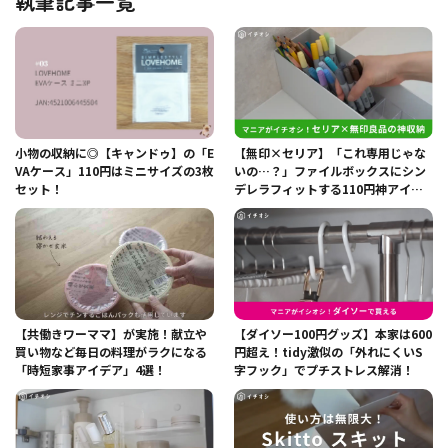
執筆記事一覧
小物の収納に◎【キャンドゥ】の「E
【無印×セリア】「これ専用じゃな
VAケース」110円はミニサイズの3枚
いの…？」ファイルボックスにシン
セット！
デレラフィットする110円神アイテ
ム4選！
【共働きワーママ】が実施！献立や
【ダイソー100円グッズ】本家は600
買い物など毎日の料理がラクになる
円超え！tidy激似の「外れにくいS
「時短家事アイデア」4選！
字フック」でプチストレス解消！