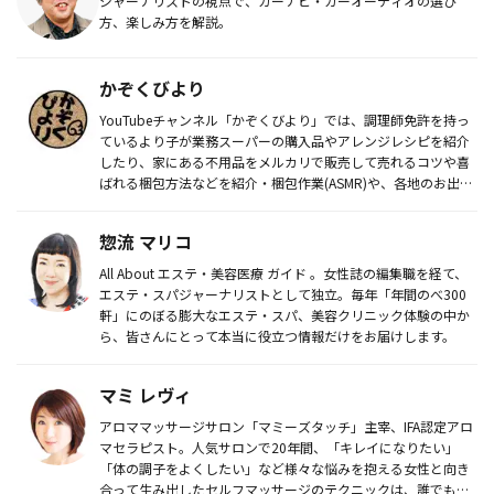
ジャーナリストの視点で、カーナビ・カーオーディオの選び
方、楽しみ方を解説。
かぞくびより
YouTubeチャンネル「かぞくびより」では、調理師免許を持っ
ているより子が業務スーパーの購入品やアレンジレシピを紹介
したり、家にある不用品をメルカリで販売して売れるコツや喜
ばれる梱包方法などを紹介・梱包作業(ASMR)や、各地のお出か
けス...
惣流 マリコ
All About エステ・美容医療 ガイド 。女性誌の編集職を経て、
エステ・スパジャーナリストとして独立。毎年「年間のべ300
軒」にのぼる膨大なエステ・スパ、美容クリニック体験の中か
ら、皆さんにとって本当に役立つ情報だけをお届けします。
マミ レヴィ
アロママッサージサロン「マミーズタッチ」主宰、IFA認定アロ
マセラピスト。人気サロンで20年間、「キレイになりたい」
「体の調子をよくしたい」など様々な悩みを抱える女性と向き
合って生み出したセルフマッサージのテクニックは、誰でも簡