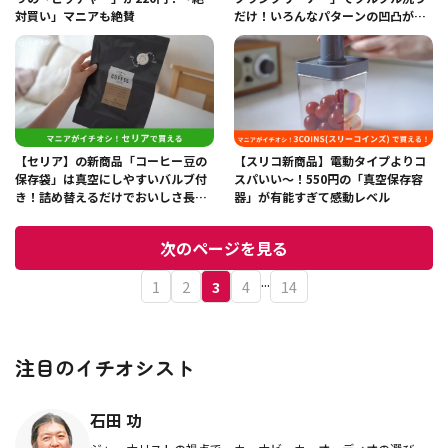
対買い」マニアも絶賛
だけ！いろんなパターンの凹凸がい
い感じ！
【セリア】の新商品「コーヒー豆の
【スリコ新商品】電動タイプよりコ
保存袋」は真空にしやすいバルブ付
スパいい～！550円の「真空保存容
き！詰め替えるだけでおいしさ長持
器」が有能すぎて感動レベル
ちする神アイテム！
次のページを見る
...
1
2
3
4
14
注目のイチオシスト
石田 功