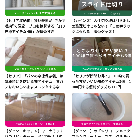
【セリア収納術】狭い鏡裏が“浮かす
【カインズ】の仕切り板は引き出し
収納”で激変！プロも絶賛する「110
の整理だけじゃない！「コの字ラッ
円神アイテム4選」が優秀すぎ
クにもなる」優秀グッズ！
【セリア】「パンの冷凍保存袋」は
「セリアが断然お得！」100均で買
冷凍焼けを防げる神アイテム！食パ
った方がいい話題のアイテム3選！1
ンをおいしいままストックするなら
000円する便利グッズも110円
コレ！
【ダイソーキッチン】マーナそっく
【ダイソー】の「シリコーンメイク
りの「ピッチャー」が220円！「絶
ブラシクリーナー」でクルクル洗う