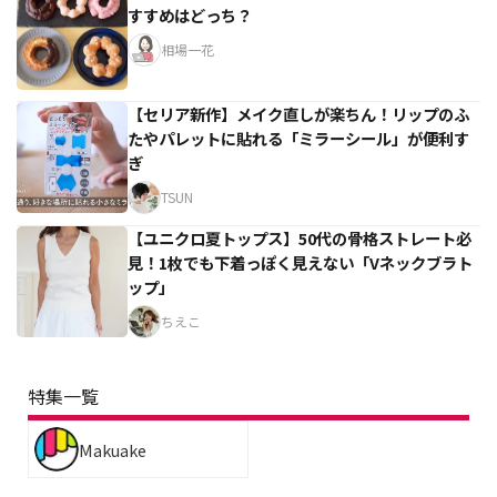
すすめはどっち？
相場一花
【セリア新作】メイク直しが楽ちん！リップのふ
たやパレットに貼れる「ミラーシール」が便利す
ぎ
TSUN
【ユニクロ夏トップス】50代の骨格ストレート必
見！1枚でも下着っぽく見えない「Vネックブラト
ップ」
ちえこ
特集一覧
Makuake