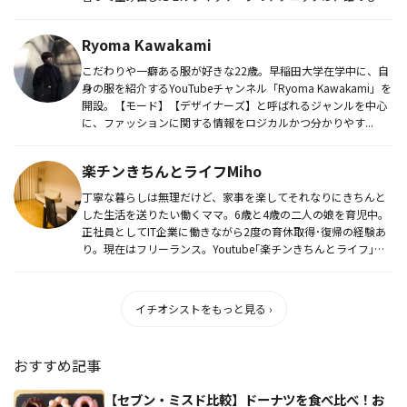
単に実践でき...
Ryoma Kawakami
こだわりや一癖ある服が好きな22歳。早稲田大学在学中に、自
身の服を紹介するYouTubeチャンネル「Ryoma Kawakami」を
開設。【モード】【デザイナーズ】と呼ばれるジャンルを中心
に、ファッションに関する情報をロジカルかつ分かりやす...
楽チンきちんとライフMiho
丁寧な暮らしは無理だけど、家事を楽してそれなりにきちんと
した生活を送りたい働くママ。6歳と4歳の二人の娘を育児中。
正社員としてIT企業に働きながら2度の育休取得･復帰の経験あ
り。現在はフリーランス。Youtube｢楽チンきちんとライフ｣で
は...
イチオシストをもっと見る ›
おすすめ記事
【セブン・ミスド比較】ドーナツを食べ比べ！お