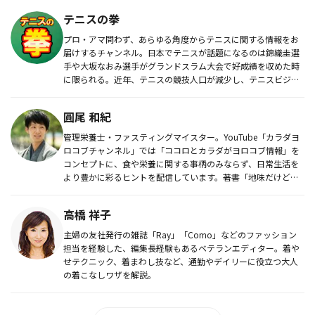
テニスの拳
プロ・アマ問わず、あらゆる角度からテニスに関する情報をお
届けするチャンネル。日本でテニスが話題になるのは錦織圭選
手や大坂なおみ選手がグランドスラム大会で好成績を収めた時
に限られる。近年、テニスの競技人口が減少し、テニスビジネ
スが縮小し続けて...
圓尾 和紀
管理栄養士・ファスティングマイスター。YouTube「カラダヨ
ロコブチャンネル」では「ココロとカラダがヨロコブ情報」を
コンセプトに、食や栄養に関する事柄のみならず、日常生活を
より豊かに彩るヒントを配信しています。著書「地味だけどほ
っとする食...
高橋 祥子
主婦の友社発行の雑誌「Ray」「Como」などのファッション
担当を経験した、編集長経験もあるベテランエディター。着や
せテクニック、着まわし技など、通勤やデイリーに役立つ大人
の着こなしワザを解説。