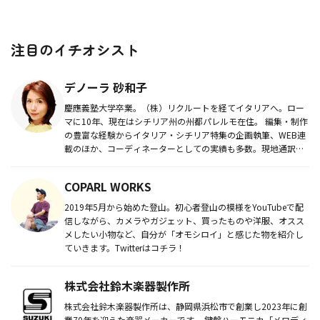
注目のイチオシスト
デノーラ 砂和子
慶應義塾大学卒業。（株）リクルートを経てイタリアへ。ロー
マに10年、現在はシチリア州の州都パレルモ在住。 編集・制作
の豊富な経験からイタリア・シチリア特集の企画執筆、WEB連
載のほか、コーディネーターとしての実績も多数。現地通訳も
おまかせ...
COPARL WORKS
2019年5月から始めた登山。初心者登山の模様をYouTubeで配
信しながら、カメラやガジェット、買ったものや洋服、オスス
メしたい小物など、自分が「オモシロイ」と感じた物を紹介し
ていきます。Twitterはコチラ！
株式会社鈴木楽器製作所
株式会社鈴木楽器製作所は、静岡県浜松市で創業し2023年に創
業70年を迎えた楽器メーカーです。 鍵盤ハーモニカ「メロディ