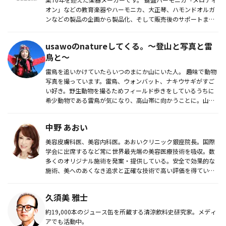
オン」などの教育楽器やハーモニカ、大正琴、ハモンドオルガ
ンなどの製品の企画から製品化、そして販売後のサポートまで
を行っ...
usawoのnatureしてくる。〜登山と写真と雷
鳥と〜
雷鳥を追いかけていたらいつのまにか山にいた人。 趣味で動物
写真を撮っています。雷鳥、ウォンバット、ナキウサギがすご
い好き。野生動物を撮るためフィールド歩きをしているうちに
希少動物である雷鳥が気になり、高山帯に向かうことに。山好
きの母の...
中野 あおい
美容皮膚科医、美容内科医。あおいクリニック銀座院長。国際
学会に出席するなど常に世界最先端の美容医療技術を吸収。数
多くのオリジナル施術を発案・提供している。安全で効果的な
施術、美へのあくなき追求と正確な技術で高い評価を得てい
る。
久須美 雅士
約19,000本のジュース缶を所蔵する清涼飲料史研究家。メディ
アでも活動中。