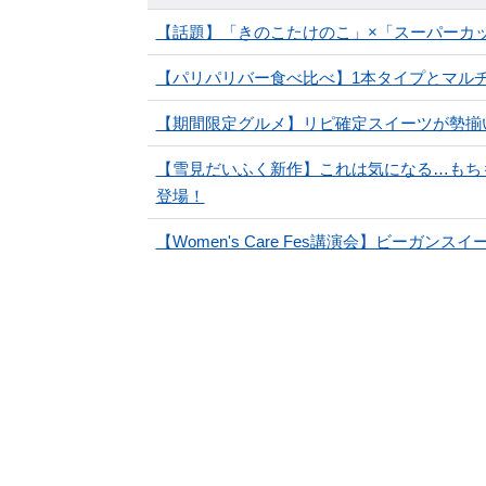
【話題】「きのこたけのこ」×「スーパーカ
【パリパリバー食べ比べ】1本タイプとマル
【期間限定グルメ】リピ確定スイーツが勢揃
【雪見だいふく新作】これは気になる…もち
登場！
【Women's Care Fes講演会】ビーガン