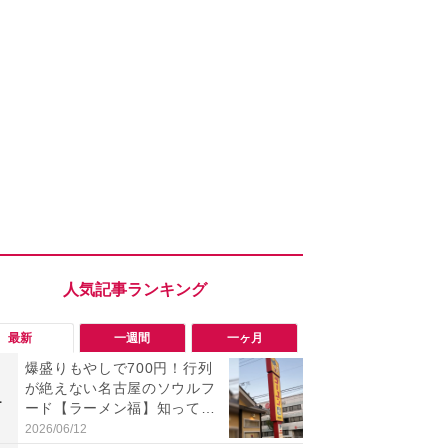
最新
一週間
一ヶ月
爆盛りもやしで700円！行列
「勝手にデ
が絶えない名古屋のソウルフ
る!?」Win
1
1
ード【ラーメン福】知って
オフにして最
る？
身を守る技
2026/06/12
2026/08/05