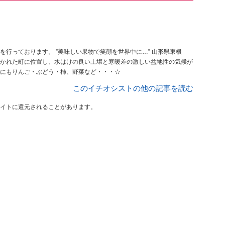
おります。 ”美味しい果物で笑顔を世界中に…” 山形県東根
かれた町に位置し、水はけの良い土壌と寒暖差の激しい盆地性の気候が
にもりんご・ぶどう・柿、野菜など・・・☆
このイチオシストの他の記事を読む
イトに還元されることがあります。