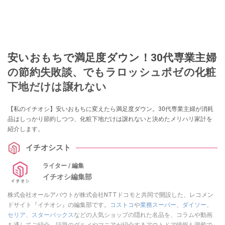
安いおもちで満足度ダウン！30代専業主婦
の節約失敗談、でもラロッシュポゼの化粧
下地だけは譲れない
【私のイチオシ】安いおもちに変えたら満足度ダウン。30代専業主婦が消耗
品はしっかり節約しつつ、化粧下地だけは譲れないと決めたメリハリ家計を
紹介します。
イチオシスト
ライター / 編集
イチオシ編集部
株式会社オールアバウトが株式会社NTTドコモと共同で開設した、レコメン
ドサイト『イチオシ』の編集部です。
コストコ
や
業務スーパー
、
ダイソー
、
セリア
、
スターバックス
などの人気ショップの隠れた名品を、コラムや動画
を通してご紹介。話題のグルメやマニアが紹介するアウトドア情報も満載で