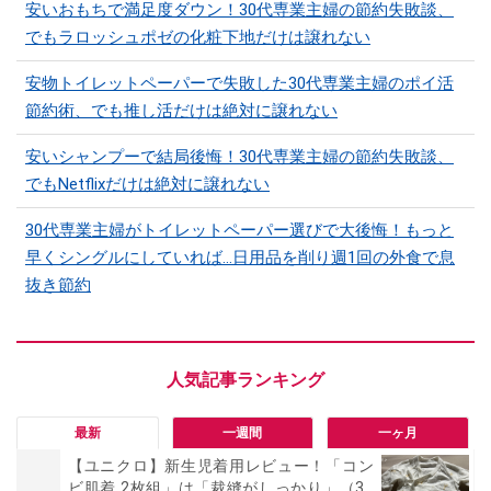
安いおもちで満足度ダウン！30代専業主婦の節約失敗談、
でもラロッシュポゼの化粧下地だけは譲れない
安物トイレットペーパーで失敗した30代専業主婦のポイ活
節約術、でも推し活だけは絶対に譲れない
安いシャンプーで結局後悔！30代専業主婦の節約失敗談、
でもNetflixだけは絶対に譲れない
30代専業主婦がトイレットペーパー選びで大後悔！もっと
早くシングルにしていれば…日用品を削り週1回の外食で息
抜き節約
最新
一週間
一ヶ月
【ユニクロ】新生児着用レビュー！「コン
ビ肌着 2枚組」は「裁縫がしっかり」（3