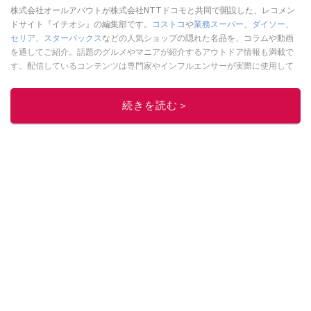
株式会社オールアバウトが株式会社NTTドコモと共同で開設した、レコメン
ドサイト『イチオシ』の編集部です。
コストコ
や
業務スーパー
、
ダイソー
、
セリア
、
スターバックス
などの人気ショップの隠れた名品を、コラムや動画
を通してご紹介。話題のグルメやマニアが紹介するアウトドア情報も満載で
す。配信しているコンテンツは専門家やインフルエンサーが実際に使用して
レビューしています。毎日トレンド情報をお届けしているので、ぜひ
Google
ニュースでフォロー
してください！
続きを読む＞
このイチオシストの他の記事を読む