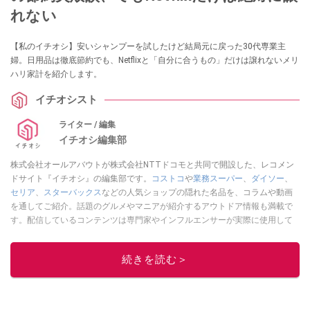
れない
【私のイチオシ】安いシャンプーを試したけど結局元に戻った30代専業主
婦。日用品は徹底節約でも、Netflixと「自分に合うもの」だけは譲れないメリ
ハリ家計を紹介します。
イチオシスト
ライター / 編集
イチオシ編集部
株式会社オールアバウトが株式会社NTTドコモと共同で開設した、レコメン
ドサイト『イチオシ』の編集部です。
コストコ
や
業務スーパー
、
ダイソー
、
セリア
、
スターバックス
などの人気ショップの隠れた名品を、コラムや動画
を通してご紹介。話題のグルメやマニアが紹介するアウトドア情報も満載で
す。配信しているコンテンツは専門家やインフルエンサーが実際に使用して
レビューしています。毎日トレンド情報をお届けしているので、ぜひ
Google
ニュースでフォロー
してください！
続きを読む＞
このイチオシストの他の記事を読む