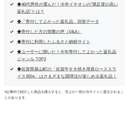
◆40代男性が選んだ！今年イチオシの“満足度の高い
返礼品”とは？
◆「寄付してよかった返礼品」回答データ
◆寄付した方の実際の声（Q&A）
◆寄付に利用したふるさと納税サイト
◆ユーザーに聞いた！今年寄付してよかった返礼品
ジャンル TOP3
◆佐賀県基山町の「佐賀牛すき焼き用肩ローススラ
イス500g」はさまざまな調理法が楽しめる返礼品！
※記事内で紹介した商品を購入すると、売上の一部が当サイトに還元されるこ
とがあります。