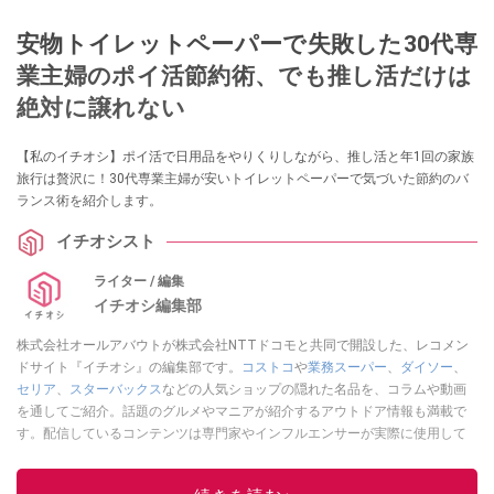
安物トイレットペーパーで失敗した30代専
業主婦のポイ活節約術、でも推し活だけは
絶対に譲れない
【私のイチオシ】ポイ活で日用品をやりくりしながら、推し活と年1回の家族
旅行は贅沢に！30代専業主婦が安いトイレットペーパーで気づいた節約のバ
ランス術を紹介します。
イチオシスト
ライター / 編集
イチオシ編集部
株式会社オールアバウトが株式会社NTTドコモと共同で開設した、レコメン
ドサイト『イチオシ』の編集部です。
コストコ
や
業務スーパー
、
ダイソー
、
セリア
、
スターバックス
などの人気ショップの隠れた名品を、コラムや動画
を通してご紹介。話題のグルメやマニアが紹介するアウトドア情報も満載で
す。配信しているコンテンツは専門家やインフルエンサーが実際に使用して
レビューしています。毎日トレンド情報をお届けしているので、ぜひ
Google
ニュースでフォロー
してください！