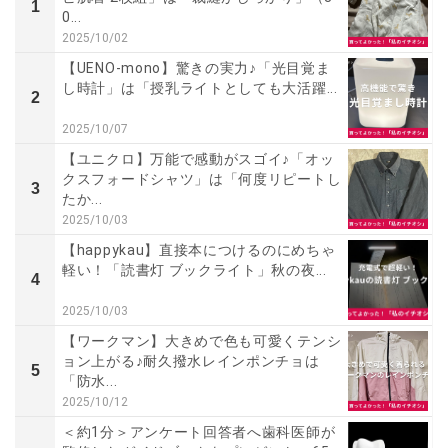
1
0...
2025/10/02
【UENO-mono】驚きの実力♪「光目覚ま
し時計」は「授乳ライトとしても大活躍...
2
2025/10/07
【ユニクロ】万能で感動がスゴイ♪「オッ
クスフォードシャツ」は「何度リピートし
3
たか...
2025/10/03
【happykau】直接本につけるのにめちゃ
軽い！「読書灯 ブックライト」秋の夜...
4
2025/10/03
【ワークマン】大きめで色も可愛くテンシ
ョン上がる♪耐久撥水レインポンチョは
5
「防水...
2025/10/12
＜約1分＞アンケート回答者へ歯科医師が