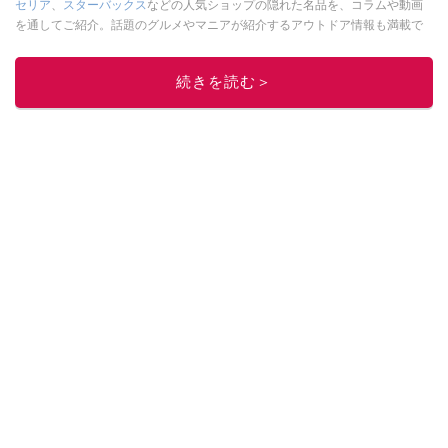
セリア
、
スターバックス
などの人気ショップの隠れた名品を、コラムや動画
を通してご紹介。話題のグルメやマニアが紹介するアウトドア情報も満載で
す。配信しているコンテンツは専門家やインフルエンサーが実際に使用して
レビューしています。毎日トレンド情報をお届けしているので、ぜひ
Google
続きを読む＞
ニュースでフォロー
してください！
このイチオシストの他の記事を読む