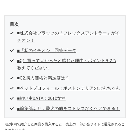
目次
■株式会社プラッツの「フレックスアントラー」がイ
チオシ！
■「私のイチオシ」回答データ
■Q1. 買ってよかったと感じた理由・ポイントを2つ
教えてください。
■Q2.購入価格と満足度は？
■ペットプロフィール：ボストンテリアのごんちゃん
■飼い主DATA：20代女性
■編集部より：愛犬の歯をストレスなくケアできる！
※記事内で紹介した商品を購入すると、売上の一部が当サイトに還元されるこ