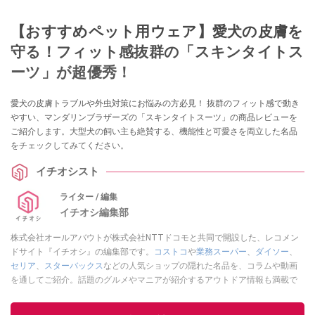
【おすすめペット用ウェア】愛犬の皮膚を
守る！フィット感抜群の「スキンタイトス
ーツ」が超優秀！
愛犬の皮膚トラブルや外虫対策にお悩みの方必見！ 抜群のフィット感で動き
やすい、マンダリンブラザーズの「スキンタイトスーツ」の商品レビューを
ご紹介します。大型犬の飼い主も絶賛する、機能性と可愛さを両立した名品
をチェックしてみてください。
イチオシスト
ライター / 編集
イチオシ編集部
株式会社オールアバウトが株式会社NTTドコモと共同で開設した、レコメン
ドサイト『イチオシ』の編集部です。
コストコ
や
業務スーパー
、
ダイソー
、
セリア
、
スターバックス
などの人気ショップの隠れた名品を、コラムや動画
を通してご紹介。話題のグルメやマニアが紹介するアウトドア情報も満載で
す。配信しているコンテンツは専門家やインフルエンサーが実際に使用して
レビューしています。毎日トレンド情報をお届けしているので、ぜひ
Google