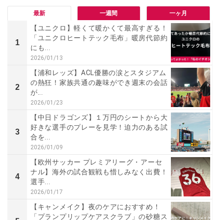
最新
一週間
一ヶ月
【ユニクロ】軽くて暖かくて最高すぎる！
「ユニクロヒートテック毛布」暖房代節約
1
にも...
2026/01/13
【浦和レッズ】ACL優勝の涙とスタジアム
の熱狂！家族共通の趣味ができ週末の会話
2
が...
2026/01/23
【中日ドラゴンズ】１万円のシートから大
好きな選手のプレーを見学！迫力のある試
3
合を...
2026/01/09
【欧州サッカー プレミアリーグ・アーセ
ナル】海外の試合観戦も惜しみなく出費！
4
選手...
2026/01/17
【キャンメイク】夜のケアにおすすめ！
「プランプリップケアスクラブ」の砂糖ス