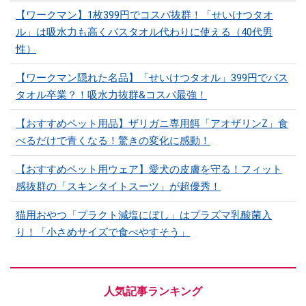
【ワークマン】1枚399円でコスパ抜群！「せいけつタオ
ル」は吸水力も高くバスタオル代わりに使える（40代男
性）
【ワークマン隠れた名品】「せいけつタオル」399円でバス
タオル卒業？！吸水力抜群&コスパ最強！
【おすすめペット用品】ザリガニ専用餌「アオザリンZ」食
べるだけで青くなる！驚きの変化に感動！
【おすすめペット用ウェア】愛犬の皮膚を守る！フィット
感抜群の「スキンタイトスーツ」が超優秀！
猫用おやつ「プラクト減塩にぼし」はプラズマ乳酸菌入
り！「小さめサイズで食べやすそう」