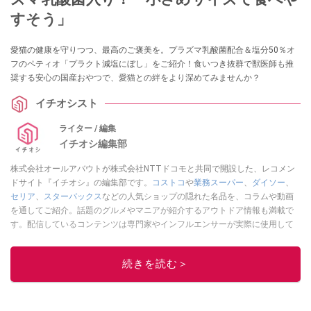
すそう」
愛猫の健康を守りつつ、最高のご褒美を。プラズマ乳酸菌配合＆塩分50％オ
フのペティオ「プラクト減塩にぼし」をご紹介！食いつき抜群で獣医師も推
奨する安心の国産おやつで、愛猫との絆をより深めてみませんか？
イチオシスト
ライター / 編集
イチオシ編集部
株式会社オールアバウトが株式会社NTTドコモと共同で開設した、レコメン
ドサイト『イチオシ』の編集部です。
コストコ
や
業務スーパー
、
ダイソー
、
セリア
、
スターバックス
などの人気ショップの隠れた名品を、コラムや動画
を通してご紹介。話題のグルメやマニアが紹介するアウトドア情報も満載で
す。配信しているコンテンツは専門家やインフルエンサーが実際に使用して
レビューしています。毎日トレンド情報をお届けしているので、ぜひ
Google
ニュースでフォロー
してください！
続きを読む＞
このイチオシストの他の記事を読む