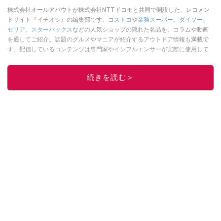
株式会社オールアバウトが株式会社NTTドコモと共同で開設した、レコメン
ドサイト『イチオシ』の編集部です。
コストコ
や
業務スーパー
、
ダイソー
、
セリア
、
スターバックス
などの人気ショップの隠れた名品を、コラムや動画
を通してご紹介。話題のグルメやマニアが紹介するアウトドア情報も満載で
す。配信しているコンテンツは専門家やインフルエンサーが実際に使用して
レビューしています。毎日トレンド情報をお届けしているので、ぜひ
Google
ニュースでフォロー
してください！
続きを読む＞
このイチオシストの他の記事を読む