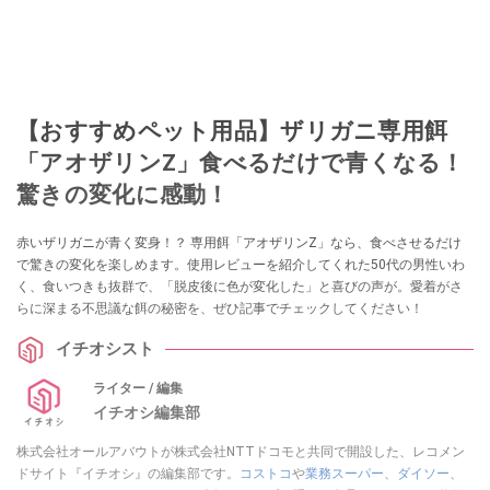
【おすすめペット用品】ザリガニ専用餌
「アオザリンZ」食べるだけで青くなる！
驚きの変化に感動！
赤いザリガニが青く変身！？ 専用餌「アオザリンZ」なら、食べさせるだけ
で驚きの変化を楽しめます。使用レビューを紹介してくれた50代の男性いわ
く、食いつきも抜群で、「脱皮後に色が変化した」と喜びの声が。愛着がさ
らに深まる不思議な餌の秘密を、ぜひ記事でチェックしてください！
イチオシスト
ライター / 編集
イチオシ編集部
株式会社オールアバウトが株式会社NTTドコモと共同で開設した、レコメン
ドサイト『イチオシ』の編集部です。
コストコ
や
業務スーパー
、
ダイソー
、